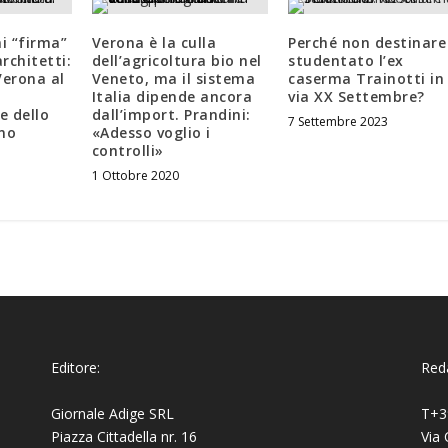
ni “firma”
Verona è la culla
Perché non destinare
architetti:
dell’agricoltura bio nel
studentato l’ex
Verona al
Veneto, ma il sistema
caserma Trainotti in
a
Italia dipende ancora
via XX Settembre?
e dello
dall’import. Prandini:
7 Settembre 2023
ano
«Adesso voglio i
controlli»
1 Ottobre 2020
Editore:
Reda
Giornale Adige SRL
T+3
Piazza Cittadella nr. 16
Via 