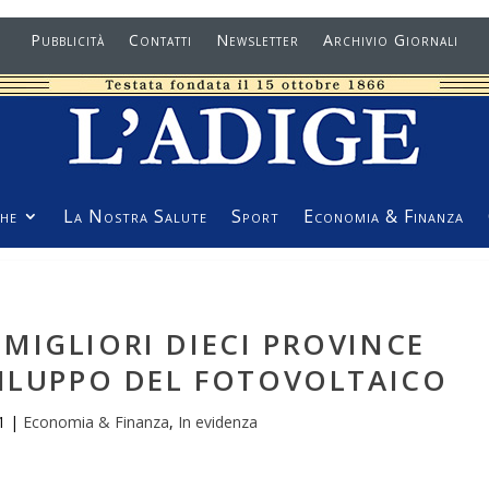
Pubblicità
Contatti
Newsletter
Archivio Giornali
he
La Nostra Salute
Sport
Economia & Finanza
MIGLIORI DIECI PROVINCE
VILUPPO DEL FOTOVOLTAICO
1
|
Economia & Finanza
,
In evidenza