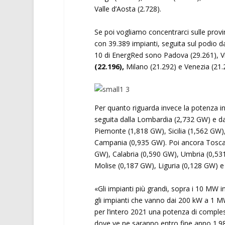
Valle d’Aosta (2.728).
Se poi vogliamo concentrarci sulle prov
con 39.389 impianti, seguita sul podio da
10 di EnergRed sono Padova (29.261), V
(22.196),
Milano (21.292) e Venezia (21.
Per quanto riguarda invece la potenza in
seguita dalla Lombardia (2,732 GW) e d
Piemonte (1,818 GW), Sicilia (1,562 GW
Campania (0,935 GW). Poi ancora Toscana
GW), Calabria (0,590 GW), Umbria (0,531
Molise (0,187 GW), Liguria (0,128 GW) e 
«Gli impianti più grandi, sopra i 10 MW in
gli impianti che vanno dai 200 kW a 1 
per l’intero 2021 una potenza di comples
dove ve ne saranno entro fine anno 1.9