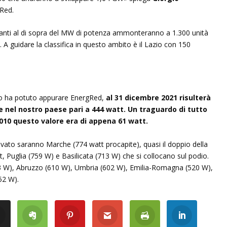
Red.
mpianti al di sopra del MW di potenza ammonteranno a 1.300 unità
 guidare la classifica in questo ambito è il Lazio con 150
o ha potuto appurare EnergRed,
al 31 dicembre 2021 risulterà
e nel nostro paese pari a 444 watt. Un traguardo di tutto
2010 questo valore era di appena 61 watt.
levato saranno Marche (774 watt procapite), quasi il doppio della
 Puglia (759 W) e Basilicata (713 W) che si collocano sul podio.
3 W), Abruzzo (610 W), Umbria (602 W), Emilia-Romagna (520 W),
52 W).