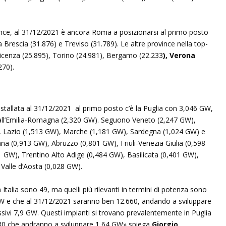
ince, al 31/12/2021 è ancora Roma a posizionarsi al primo posto
 Brescia (31.876) e Treviso (31.789). Le altre province nella top-
icenza (25.895), Torino (24.981), Bergamo (22.233
), Verona
270).
stallata al 31/12/2021 al primo posto c’è la Puglia con 3,046 GW,
all’Emilia-Romagna (2,320 GW). Seguono Veneto (2,247 GW),
), Lazio (1,513 GW), Marche (1,181 GW), Sardegna (1,024 GW) e
 (0,913 GW), Abruzzo (0,801 GW), Friuli-Venezia Giulia (0,598
 GW), Trentino Alto Adige (0,484 GW), Basilicata (0,401 GW),
Valle d’Aosta (0,028 GW).
 Italia sono 49, ma quelli più rilevanti in termini di potenza sono
MW e che al 31/12/2021 saranno ben 12.660, andando a sviluppare
sivi 7,9 GW. Questi impianti si trovano prevalentemente in Puglia
80 che andranno a sviluppare 1,64 GW» spiega
Giorgio