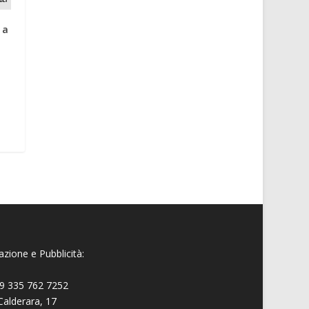
 a
zione e Pubblicità:
9 335 762 7252
Calderara, 17