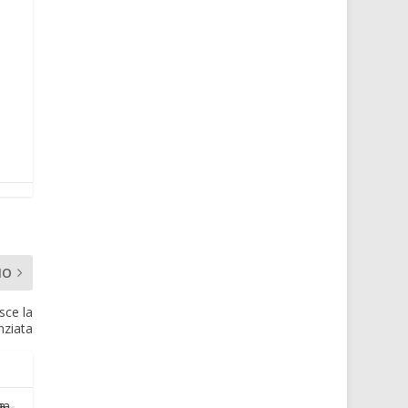
MO
sce la
nziata