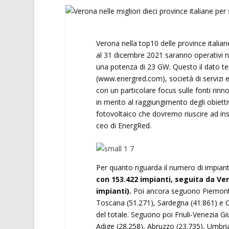
Verona nella top10 delle province italiane
al 31 dicembre 2021 saranno operativi nel
una potenza di 23 GW. Questo il dato te
(www.energred.com), società di servizi e
con un particolare focus sulle fonti rinn
in merito al raggiungimento degli obietti
fotovoltaico che dovremo riuscire ad ins
ceo di EnergRed.
Per quanto riguarda il numero di impiant
con 153.422 impianti, seguita da Ve
impianti).
Poi ancora seguono Piemonte (
Toscana (51.271), Sardegna (41.861) e C
del totale. Seguono poi Friuli-Venezia Gi
Adige (28.258), Abruzzo (23.735), Umbria 