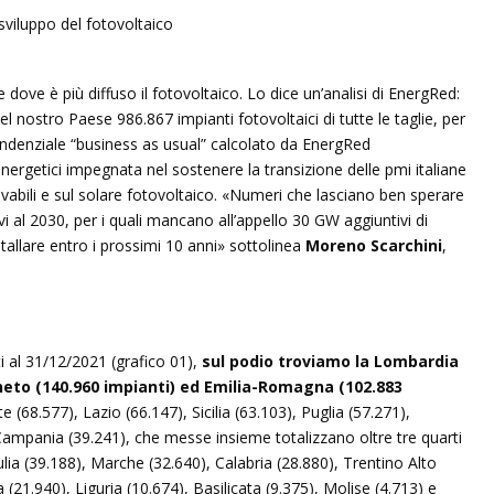
 dove è più diffuso il fotovoltaico. Lo dice un’analisi di EnergRed:
 nostro Paese 986.867 impianti fotovoltaici di tutte le taglie, per
ndenziale “business as usual” calcolato da EnergRed
nergetici impegnata nel sostenere la transizione delle pmi italiane
ovabili e sul solare fotovoltaico. «Numeri che lasciano ben sperare
vi al 2030, per i quali mancano all’appello 30 GW aggiuntivi di
tallare entro i prossimi 10 anni» sottolinea
Moreno Scarchini
,
i al 31/12/2021 (grafico 01),
sul podio troviamo la Lombardia
neto (140.960 impianti) ed Emilia-Romagna (102.883
68.577), Lazio (66.147), Sicilia (63.103), Puglia (57.271),
ampania (39.241), che messe insieme totalizzano oltre tre quarti
ulia (39.188), Marche (32.640), Calabria (28.880), Trentino Alto
(21.940), Liguria (10.674), Basilicata (9.375), Molise (4.713) e