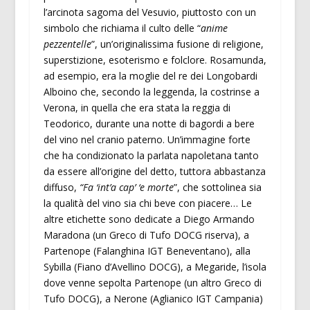
l’arcinota sagoma del Vesuvio, piuttosto con un
simbolo che richiama il culto delle “
anime
pezzentelle
”, un’originalissima fusione di religione,
superstizione, esoterismo e folclore. Rosamunda,
ad esempio, era la moglie del re dei Longobardi
Alboino che, secondo la leggenda, la costrinse a
Verona, in quella che era stata la reggia di
Teodorico, durante una notte di bagordi a bere
del vino nel cranio paterno. Un’immagine forte
che ha condizionato la parlata napoletana tanto
da essere all’origine del detto, tuttora abbastanza
diffuso,
“Fa ‘int’a cap’ ‘e morte
”, che sottolinea sia
la qualità del vino sia chi beve con piacere… Le
altre etichette sono dedicate a Diego Armando
Maradona (un Greco di Tufo DOCG riserva), a
Partenope (Falanghina IGT Beneventano), alla
Sybilla (Fiano d’Avellino DOCG), a Megaride, l’isola
dove venne sepolta Partenope (un altro Greco di
Tufo DOCG), a Nerone (Aglianico IGT Campania)