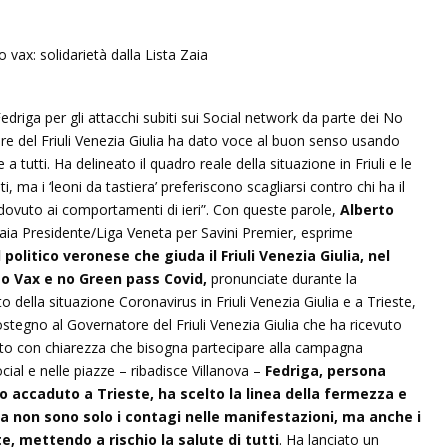
edriga per gli attacchi subiti sui Social network da parte dei No
re del Friuli Venezia Giulia ha dato voce al buon senso usando
a tutti. Ha delineato il quadro reale della situazione in Friuli e le
 ma i ‘leoni da tastiera’ preferiscono scagliarsi contro chi ha il
 è dovuto ai comportamenti di ieri”. Con queste parole,
Alberto
Zaia Presidente/Liga Veneta per Savini Premier, esprime
 politico veronese che giuda il Friuli Venezia Giulia, nel
No Vax e no Green pass Covid,
pronunciate durante la
o della situazione Coronavirus in Friuli Venezia Giulia e a Trieste,
sostegno al Governatore del Friuli Venezia Giulia che ha ricevuto
gato con chiarezza che bisogna partecipare alla campagna
ial e nelle piazze – ribadisce Villanova –
Fedriga, persona
accaduto a Trieste, ha scelto la linea della fermezza e
a non sono solo i contagi nelle manifestazioni, ma anche i
, mettendo a rischio la salute di tutti
. Ha lanciato un