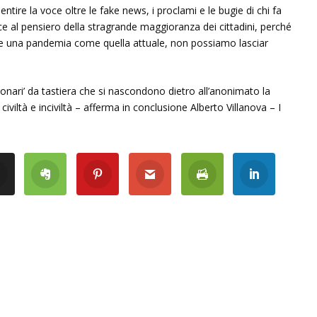
ntire la voce oltre le fake news, i proclami e le bugie di chi fa
oce al pensiero della stragrande maggioranza dei cittadini, perché
ante una pandemia come quella attuale, non possiamo lasciar
zionari’ da tastiera che si nascondono dietro all’anonimato la
viltà e inciviltà – afferma in conclusione Alberto Villanova – I