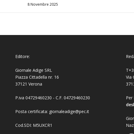
8 Novembre 2025
Editore:
Reda
Giornale Adige SRL
T+3
Piazza Cittadella nr. 16
Via 
37121 Verona
371
P.iva 04729460230 - C.F. 04729460230
Per 
des
Posta certificata: giornaleadige@pec.it
Gior
Cod.SDI: M5UXCR1
Naz