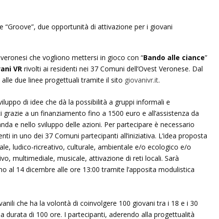
 veronesi che vogliono mettersi in gioco con “
Bando alle ciance
”
vani VR
rivolti ai residenti nei 37 Comuni dell’Ovest Veronese. Dal
alle due linee progettuali tramite il sito
giovanivr.it
.
viluppo di idee che dà la possibilità a gruppi informali e
tti grazie a un finanziamento fino a 1500 euro e all’assistenza da
nda e nello sviluppo delle azioni. Per partecipare è necessario
enti in uno dei 37 Comuni partecipanti all’iniziativa. L’idea proposta
ale, ludico-ricreativo, culturale, ambientale e/o ecologico e/o
ivo, multimediale, musicale, attivazione di reti locali. Sarà
ino al 14 dicembre alle ore 13:00 tramite l’apposita modulistica
nili che ha la volontà di coinvolgere 100 giovani tra i 18 e i 30
lla durata di 100 ore. I partecipanti, aderendo alla progettualità