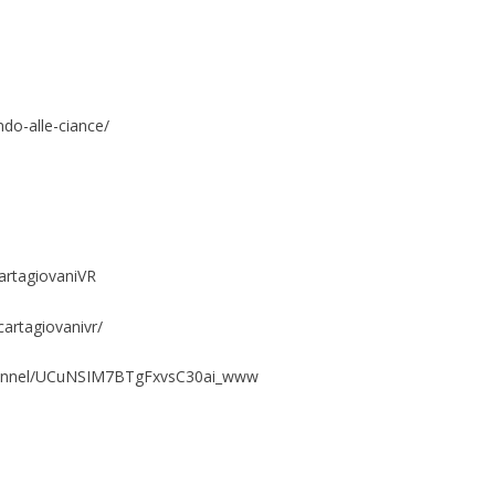
ando-alle-ciance/
artagiovaniVR
artagiovanivr/
hannel/UCuNSIM7BTgFxvsC30ai_www