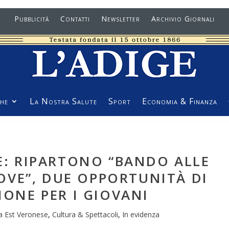
Pubblicità
Contatti
Newsletter
Archivio Giornali
he
La Nostra Salute
Sport
Economia & Finanza
E: RIPARTONO “BANDO ALLE
OVE”, DUE OPPORTUNITÀ DI
IONE PER I GIOVANI
a Est Veronese
,
Cultura & Spettacoli
,
In evidenza