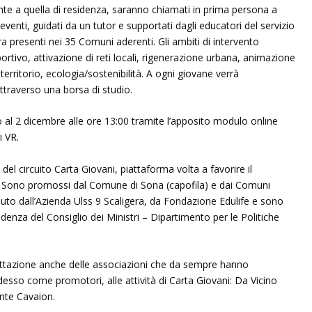
nte a quella di residenza, saranno chiamati in prima persona a
eventi, guidati da un tutor e supportati dagli educatori del servizio
ra presenti nei 35 Comuni aderenti. Gli ambiti di intervento
sportivo, attivazione di reti locali, rigenerazione urbana, animazione
territorio, ecologia/sostenibilità. A ogni giovane verrà
ttraverso una borsa di studio.
o al 2 dicembre alle ore 13:00 tramite l’apposito modulo online
i VR.
l circuito Carta Giovani, piattaforma volta a favorire il
. Sono promossi dal Comune di Sona (capofila) e dai Comuni
uto dall’Azienda Ulss 9 Scaligera, da Fondazione Edulife e sono
idenza del Consiglio dei Ministri – Dipartimento per le Politiche
ttazione anche delle associazioni che da sempre hanno
esso come promotori, alle attività di Carta Giovani: Da Vicino
ente Cavaion.