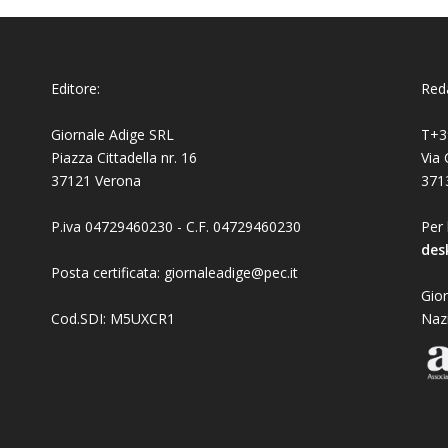
Editore:
Reda
Giornale Adige SRL
T+3
Piazza Cittadella nr. 16
Via 
37121 Verona
371
P.iva 04729460230 - C.F. 04729460230
Per 
des
Posta certificata: giornaleadige@pec.it
Gior
Cod.SDI: M5UXCR1
Naz