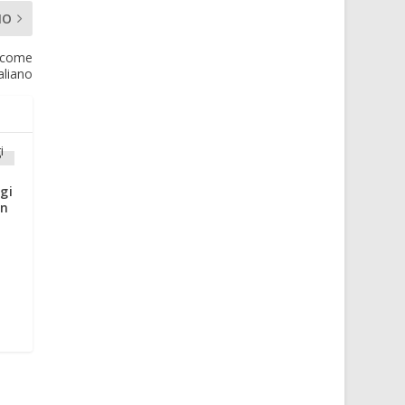
MO
e come
aliano
gi
in