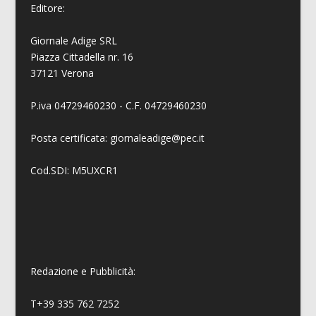
Editore:
Giornale Adige SRL
Piazza Cittadella nr. 16
37121 Verona
P.iva 04729460230 - C.F. 04729460230
Posta certificata: giornaleadige@pec.it
Cod.SDI: M5UXCR1
Redazione e Pubblicità:
T+39 335 762 7252