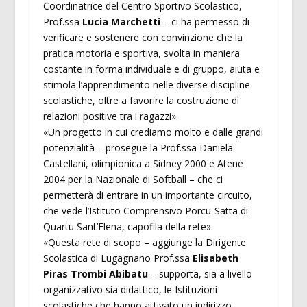
Coordinatrice del Centro Sportivo Scolastico,
Prof.ssa
Lucia Marchetti
– ci ha permesso di
verificare e sostenere con convinzione che la
pratica motoria e sportiva, svolta in maniera
costante in forma individuale e di gruppo, aiuta e
stimola l’apprendimento nelle diverse discipline
scolastiche, oltre a favorire la costruzione di
relazioni positive tra i ragazzi».
«Un progetto in cui crediamo molto e dalle grandi
potenzialità – prosegue la Prof.ssa Daniela
Castellani, olimpionica a Sidney 2000 e Atene
2004 per la Nazionale di Softball – che ci
permetterà di entrare in un importante circuito,
che vede l’Istituto Comprensivo Porcu-Satta di
Quartu Sant’Elena, capofila della rete».
«Questa rete di scopo – aggiunge la Dirigente
Scolastica di Lugagnano Prof.ssa
Elisabeth
Piras Trombi Abibatu
– supporta, sia a livello
organizzativo sia didattico, le Istituzioni
scolastiche che hanno attivato un indirizzo