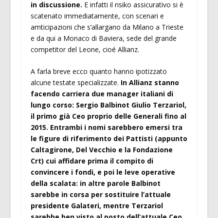
in discussione.
E infatti il risiko assicurativo si è
scatenato immediatamente, con scenari e
amticipazioni che s’allargano da Milano a Trieste
e da qui a Monaco di Baviera, sede del grande
competitor del Leone, cioé Allianz.
A farla breve ecco quanto hanno ipotizzato
alcune testate specializzate.
In Allianz stanno
facendo carriera due manager italiani di
lungo corso: Sergio Balbinot Giulio Terzariol,
il primo già Ceo proprio delle Generali fino al
2015. Entrambi i nomi sarebbero emersi tra
le figure di riferimento dei Pattisti (appunto
Caltagirone, Del Vecchio e la Fondazione
Crt) cui affidare prima il compito di
convincere i fondi, e poi le leve operative
della scalata: in altre parole Balbinot
sarebbe in corsa per sostituire l’attuale
presidente Galateri, mentre Terzariol
sarebbe ben visto al posto dell’attuale Ceo