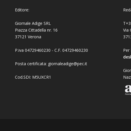
Editore:
Reda
Giornale Adige SRL
T+3
Piazza Cittadella nr. 16
Via 
37121 Verona
371
P.iva 04729460230 - C.F. 04729460230
Per 
des
Posta certificata: giornaleadige@pec.it
Gior
Cod.SDI: M5UXCR1
Naz