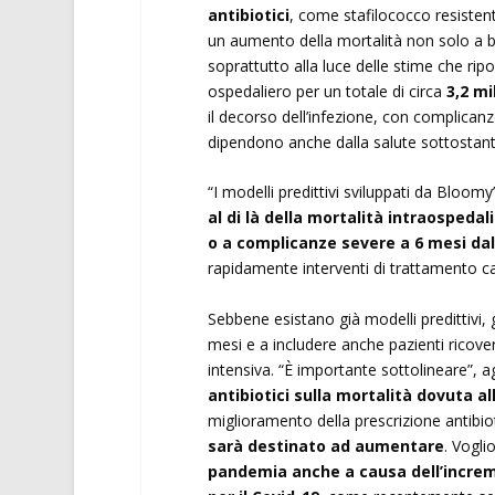
antibiotici
, come stafilococco resistent
un aumento della mortalità non solo a 
soprattutto alla luce delle stime che rip
ospedaliero per un totale di circa
3,2 mi
il decorso dell’infezione, con complica
dipendono anche dalla salute sottostant
“I modelli predittivi sviluppati da Bloom
al di là della mortalità intraospeda
o a complicanze severe a 6 mesi dal
rapidamente interventi di trattamento cal
Sebbene esistano già modelli predittivi, 
mesi e a includere anche pazienti ricovera
intensiva. “È importante sottolineare”, a
antibiotici sulla mortalità dovuta al
miglioramento della prescrizione antibiot
sarà destinato ad aumentare
. Vogli
pandemia anche a causa dell’increme