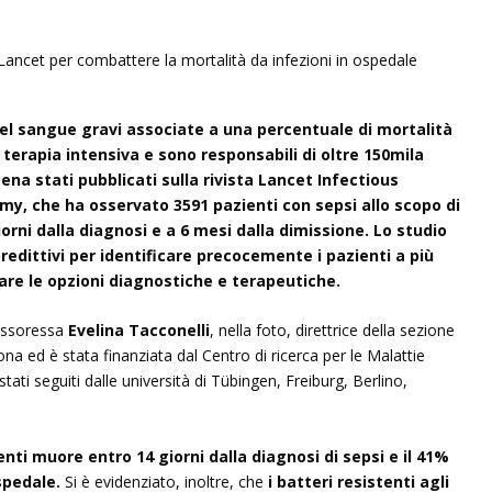
del sangue gravi associate a una percentuale di mortalità
n terapia intensiva e sono responsabili di oltre 150mila
na stati pubblicati sulla rivista Lancet Infectious
my, che ha osservato 3591 pazienti con sepsi allo scopo di
giorni dalla diagnosi e a 6 mesi dalla dimissione. Lo studio
predittivi per identificare precocemente i pazienti a più
orare le opzioni diagnostiche e terapeutiche.
fessoressa
Evelina Tacconelli
, nella foto, direttrice della sezione
rona ed è stata finanziata dal Centro di ricerca per le Malattie
stati seguiti dalle università di Tübingen, Freiburg, Berlino,
enti muore entro 14 giorni dalla diagnosi di sepsi e il 41%
spedale.
Si è evidenziato, inoltre, che
i batteri resistenti agli