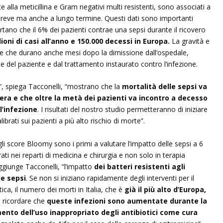
e alla meticillina e Gram negativi multi resistenti, sono associati a
breve ma anche a lungo termine. Questi dati sono importanti
ortano che il 6% dei pazienti contrae una sepsi durante il ricovero
lioni di casi all’anno e 150.000 decessi in Europa.
La gravità e
nze che durano anche mesi dopo la dimissione dall’ospedale,
e del paziente e dal trattamento instaurato contro l’infezione.
y”, spiega Tacconelli, “mostrano che la
mortalità delle sepsi va
liera e che oltre la metà dei pazienti va incontro a decesso
l’infezione
. I risultati del nostro studio permetteranno di iniziare
ibrati sui pazienti a più alto rischio di morte”.
gli score Bloomy sono i primi a valutare l’impatto delle sepsi a 6
ti nei reparti di medicina e chirurgia e non solo in terapia
ggiunge Tacconelli, “l’impatto
dei batteri resistenti agli
le sepsi
. Se non si iniziano rapidamente degli interventi per il
ica, il numero dei morti in Italia, che è
già il più alto d’Europa,
o ricordare che
queste infezioni sono aumentate durante la
nto dell’uso inappropriato degli antibiotici come cura