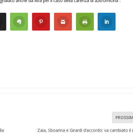
alato anche da Aifa per il caso della carenza di azitromicina”.
PROSSI
lla
Zaia, Sboarina e Girardi d’accordo: va cambiato i