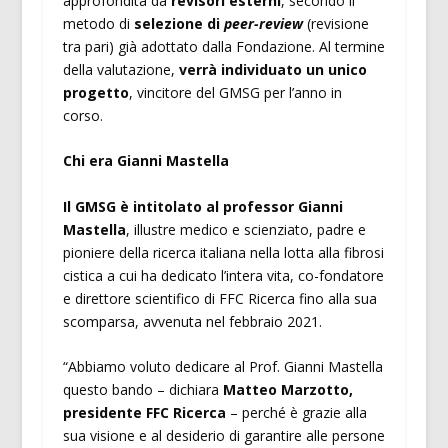
approfondita da
revisori esterni
, secondo il
metodo di
selezione di
peer-review
(revisione
tra pari) già adottato dalla Fondazione. Al termine
della valutazione,
verrà individuato un unico
progetto
, vincitore del GMSG per l’anno in
corso.
Chi era Gianni Mastella
Il GMSG è intitolato al professor Gianni
Mastella
, illustre medico e scienziato, padre e
pioniere della ricerca italiana nella lotta alla fibrosi
cistica a cui ha dedicato l’intera vita, co-fondatore
e direttore scientifico di FFC Ricerca fino alla sua
scomparsa, avvenuta nel febbraio 2021.
“Abbiamo voluto dedicare al Prof. Gianni Mastella
questo bando – dichiara
Matteo Marzotto,
presidente FFC Ricerca
– perché è grazie alla
sua visione e al desiderio di garantire alle persone