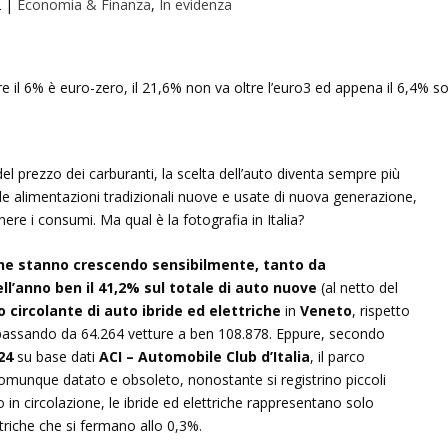
2
|
Economia & Finanza
,
In evidenza
l prezzo dei carburanti, la scelta dell’auto diventa sempre più
 le alimentazioni tradizionali nuove e usate di nuova generazione,
e i consumi. Ma qual è la fotografia in Italia?
iche stanno crescendo sensibilmente, tanto da
ll’anno ben il 41,2% sul totale di auto nuove
(al netto del
 circolante di auto ibride ed elettriche
in
Veneto
, rispetto
 passando da 64.264 vetture a ben 108.878. Eppure, secondo
24
su base dati
ACI – Automobile Club d’Italia
, il parco
comunque datato e obsoleto, nonostante si registrino piccoli
 in circolazione, le ibride ed elettriche rappresentano solo
triche che si fermano allo 0,3%.