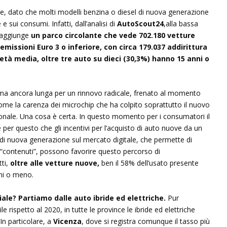
, dato che molti modelli benzina o diesel di nuova generazione
 sui consumi. Infatti, dall’analisi di
AutoScout24
,alla bassa
i aggiunge
un parco circolante che vede 702.180 vetture
emissioni Euro 3 o inferiore, con circa 179.037 addirittura
età media, oltre tre auto su dieci (30,3%) hanno 15 anni o
 ma ancora lunga per un rinnovo radicale, frenato al momento
 come la carenza dei microchip che ha colpito soprattutto il nuovo
azionale. Una cosa è certa. In questo momento per i consumatori il
 per questo che gli incentivi per l’acquisto di auto nuove da un
e di nuova generazione sul mercato digitale, che permette di
ù “contenuti”, possono favorire questo percorso di
tti,
oltre alle vetture nuove,
ben il 58% dell’usato presente
nni o meno.
iale?
Partiamo dalle auto ibride ed elettriche.
Pur
e rispetto al 2020, in tutte le province le ibride ed elettriche
In particolare, a
Vicenza
, dove si registra comunque il tasso più