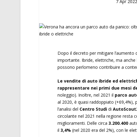
7 Apr 202
Dopo il decreto per mitigare l’aumento de
importante. Ibride, elettriche, ma anche
possono perlomeno contribuire a contener
Le vendite di auto ibride ed elettr
rappresentare nei primi due mesi de
noleggio). Inoltre, nel 2021 il
parco auto
al 2020, è quasi raddoppiato (+69,4%),
l’analisi del
Centro Studi
di
AutoScout
circolante nel 2021 nella regione resta 
miglioramenti. Delle circa
3.200.400
auto
il
3,4%
(nel 2020 era del 2%), con le elet