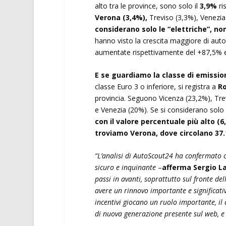
alto tra le province, sono solo il
3,9%
ri
Verona (3,4%),
Treviso (3,3%), Venezia 
considerano solo le “elettriche”, non
hanno visto la crescita maggiore di auto
aumentate rispettivamente del +87,5% 
E se guardiamo la classe di emissio
classe Euro 3 o inferiore, si registra a
R
provincia. Seguono Vicenza (23,2%), Tre
e Venezia (20%). Se si considerano solo 
con il valore percentuale più alto (
troviamo Verona, dove circolano 37.
“L’analisi di AutoScout24 ha confermato c
sicuro e inquinante
–
afferma Sergio La
passi in avanti, soprattutto sul fronte de
avere un rinnovo importante e significativ
incentivi giocano un ruolo importante, i
di nuova generazione presente sul web, e 