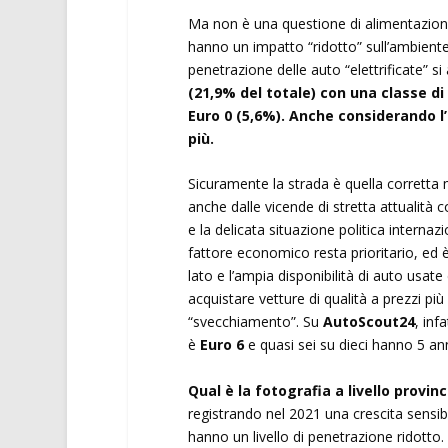
Ma non è una questione di alimentazione
hanno un impatto “ridotto” sull’ambiente e
penetrazione delle auto “elettrificate” s
(21,9% del totale) con una classe di 
Euro 0 (5,6%). Anche considerando l’
più.
Sicuramente la strada è quella corretta
anche dalle vicende di stretta attualità
e la delicata situazione politica intern
fattore economico resta prioritario, ed è
lato e l’ampia disponibilità di auto usat
acquistare vetture di qualità a prezzi pi
“svecchiamento”. Su
AutoScout24
, infa
è
Euro 6
e quasi sei su dieci hanno 5 a
Qual è la fotografia a livello provinc
registrando nel 2021 una crescita sensibil
hanno un livello di penetrazione ridotto. 