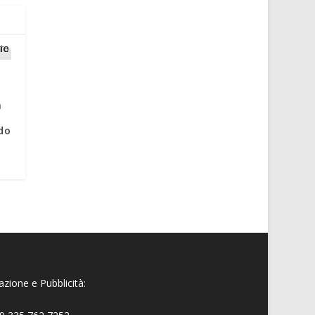
a
a
do
zione e Pubblicità: