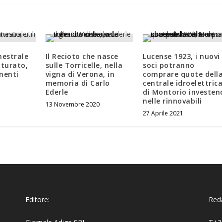
estrale
Il Recioto che nasce
Lucense 1923, i nuovi
tturato,
sulle Torricelle, nella
soci potranno
imenti
vigna di Verona, in
comprare quote dell
memoria di Carlo
centrale idroelettric
Ederle
di Montorio investen
nelle rinnovabili
13 Novembre 2020
27 Aprile 2021
Editore:
Reda