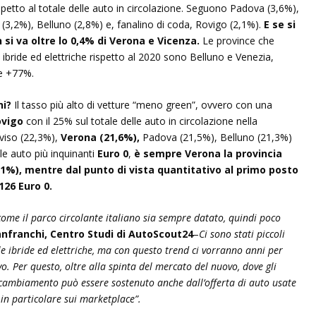
spetto al totale delle auto in circolazione. Seguono Padova (3,6%),
(3,2%), Belluno (2,8%) e, fanalino di coda, Rovigo (2,1%).
E se si
 si va oltre lo 0,4% di Verona e Vicenza.
Le province che
 ibride ed elettriche rispetto al 2020 sono Belluno e Venezia,
e +77%.
ni?
Il tasso più alto di vetture “meno green”, ovvero con una
ovigo
con il 25% sul totale delle auto in circolazione nella
viso (22,3%),
Verona (21,6%),
Padova (21,5%), Belluno (21,3%)
le auto più inquinanti
Euro 0
,
è sempre Verona la provincia
6,1%), mentre dal punto di vista quantitativo al primo posto
126 Euro 0.
ome il parco circolante italiano sia sempre datato, quindi poco
nfranchi, Centro Studi di AutoScout24
–
Ci sono stati piccoli
lle ibride ed elettriche, ma con questo trend ci vorranno anni per
o. Per questo, oltre alla spinta del mercato del nuovo, dove gli
l cambiamento può essere sostenuto anche dall’offerta di auto usate
in particolare sui marketplace”.