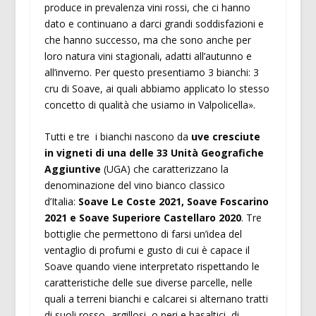
produce in prevalenza vini rossi, che ci hanno
dato e continuano a darci grandi soddisfazioni e
che hanno successo, ma che sono anche per
loro natura vini stagionali, adatti all’autunno e
all’inverno. Per questo presentiamo 3 bianchi: 3
cru di Soave, ai quali abbiamo applicato lo stesso
concetto di qualità che usiamo in Valpolicella».
Tutti e tre i bianchi nascono da
uve cresciute
in vigneti di una delle 33 Unità Geografiche
Aggiuntive
(UGA) che caratterizzano la
denominazione del vino bianco classico
d’Italia:
Soave Le Coste 2021, Soave Foscarino
2021 e Soave Superiore Castellaro 2020
. Tre
bottiglie che permettono di farsi un’idea del
ventaglio di profumi e gusto di cui è capace il
Soave quando viene interpretato rispettando le
caratteristiche delle sue diverse parcelle, nelle
quali a terreni bianchi e calcarei si alternano tratti
di suoli rosso- argillosi, o neri e basaltici, di