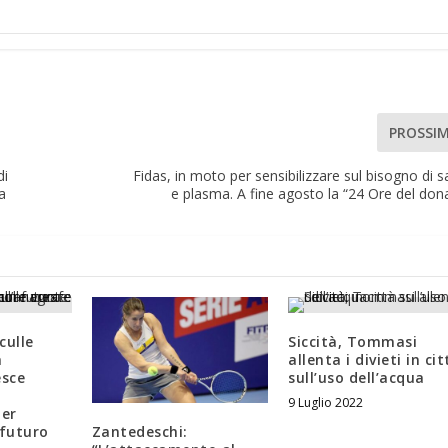
PROSSI
di
Fidas, in moto per sensibilizzare sul bisogno di 
a
e plasma. A fine agosto la “24 Ore del don
culle
Siccità, Tommasi
à
allenta i divieti in cit
esce
sull’uso dell’acqua
9 Luglio 2022
per
Zantedeschi:
 futuro