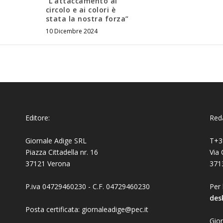
“L’attaccamento al
circolo e ai colori è
stata la nostra forza”
10 Dicembre 2024
Editore:
Reda
Giornale Adige SRL
T+3
Piazza Cittadella nr. 16
Via 
37121 Verona
371
P.iva 04729460230 - C.F. 04729460230
Per 
des
Posta certificata: giornaleadige@pec.it
Gior