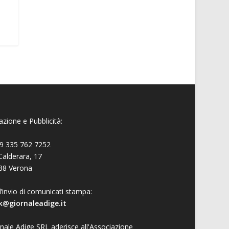
zione e Pubblicità:
9 335 762 7252
Calderara, 17
38 Verona
l’invio di comunicati stampa:
k@giornaleadige.it
nale Adige SRL aderisce all'Associazione