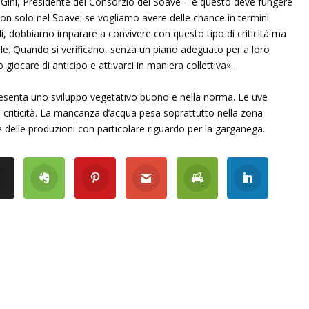
o Gini, Presidente del Consorzio del Soave – e questo deve fungere
n solo nel Soave: se vogliamo avere delle chance in termini
i, dobbiamo imparare a convivere con questo tipo di criticità ma
le. Quando si verificano, senza un piano adeguato per a loro
 giocare di anticipo e attivarci in maniera collettiva».
presenta uno sviluppo vegetativo buono e nella norma. Le uve
i criticità. La mancanza d’acqua pesa soprattutto nella zona
e delle produzioni con particolare riguardo per la garganega.