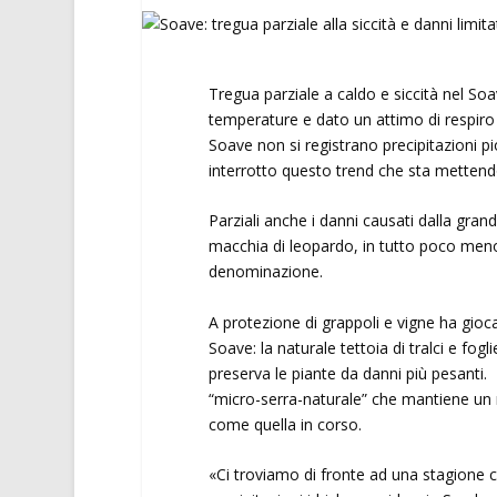
Tregua parziale a caldo e siccità nel So
temperature e dato un attimo di respiro a
Soave non si registrano precipitazioni pi
interrotto questo trend che sta mettendo
Parziali anche i danni causati dalla grandi
macchia di leopardo, in tutto poco meno d
denominazione.
A protezione di grappoli e vigne ha gioca
Soave: la naturale tettoia di tralci e fogl
preserva le piante da danni più pesanti. 
“micro-serra-naturale” che mantiene un 
come quella in corso.
«Ci troviamo di fronte ad una stagione ch