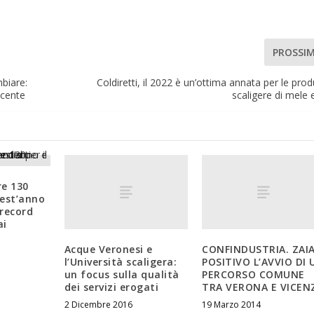
PROSSI
biare:
Coldiretti, il 2022 è un’ottima annata per le prod
ncente
scaligere di mele 
re 130
uest’anno
record
ai
Acque Veronesi e
CONFINDUSTRIA. ZAIA
l’Università scaligera:
POSITIVO L’AVVIO DI 
un focus sulla qualità
PERCORSO COMUNE
dei servizi erogati
TRA VERONA E VICEN
2 Dicembre 2016
19 Marzo 2014