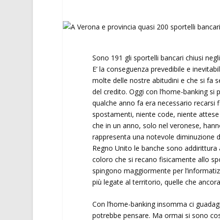
Sono 191 gli sportelli bancari chiusi negl
E’ la conseguenza prevedibile e inevitab
molte delle nostre abitudini e che si fa 
del credito. Oggi con l’home-banking si p
qualche anno fa era necessario recarsi fi
spostamenti, niente code, niente attese al
che in un anno, solo nel veronese, hanno
rappresenta una notevole diminuzione del
Regno Unito le banche sono addirittura 
coloro che si recano fisicamente allo spo
spingono maggiormente per l’informatizz
più legate al territorio, quelle che anco
Con l’home-banking insomma ci guadagnan
potrebbe pensare. Ma ormai si sono così 