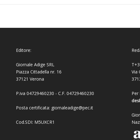
Editore:
Reda
Giornale Adige SRL
T+3
Piazza Cittadella nr. 16
Via 
37121 Verona
371
P.iva 04729460230 - C.F. 04729460230
Per 
des
Posta certificata: giornaleadige@pec.it
Gior
Cod.SDI: M5UXCR1
Naz