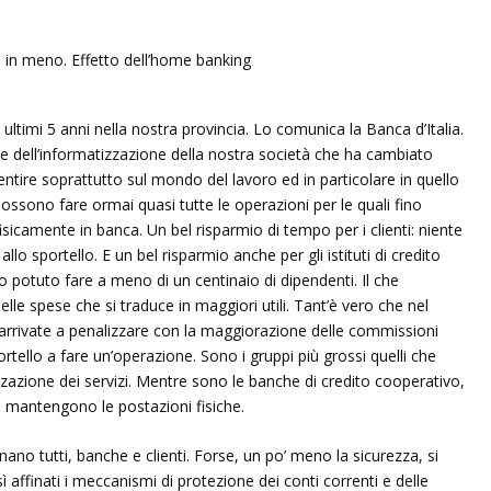
i ultimi 5 anni nella nostra provincia. Lo comunica la Banca d’Italia.
ile dell’informatizzazione della nostra società che ha cambiato
sentire soprattutto sul mondo del lavoro ed in particolare in quello
ossono fare ormai quasi tutte le operazioni per le quali fino
sicamente in banca. Un bel risparmio di tempo per i clienti: niente
lo sportello. E un bel risparmio anche per gli istituti di credito
 potuto fare a meno di un centinaio di dipendenti. Il che
le spese che si traduce in maggiori utili. Tant’è vero che nel
arrivate a penalizzare con la maggiorazione delle commissioni
rtello a fare un’operazione. Sono i gruppi più grossi quelli che
azione dei servizi. Mentre sono le banche di credito cooperativo,
ra mantengono le postazioni fisiche.
o tutti, banche e clienti. Forse, un po’ meno la sicurezza, si
affinati i meccanismi di protezione dei conti correnti e delle