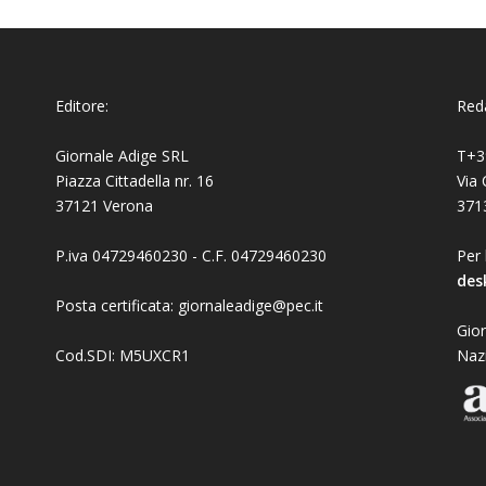
Editore:
Reda
Giornale Adige SRL
T+3
Piazza Cittadella nr. 16
Via 
37121 Verona
371
P.iva 04729460230 - C.F. 04729460230
Per 
des
Posta certificata: giornaleadige@pec.it
Gior
Cod.SDI: M5UXCR1
Naz