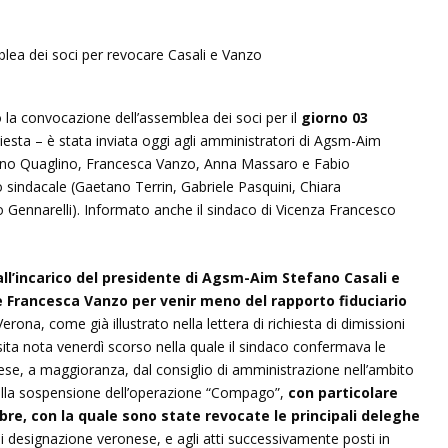
la convocazione dell’assemblea dei soci per il
giorno 03
iesta – è stata inviata oggi agli amministratori di Agsm-Aim
efano Quaglino, Francesca Vanzo, Anna Massaro e Fabio
 sindacale (Gaetano Terrin, Gabriele Pasquini, Chiara
 Gennarelli). Informato anche il sindaco di Vicenza Francesco
dall’incarico del presidente di Agsm-Aim Stefano Casali e
e Francesca Vanzo per venir meno del rapporto fiduciario
ona, come già illustrato nella lettera di richiesta di dimissioni
ita nota venerdì scorso nella quale il sindaco confermava le
prese, a maggioranza, dal consiglio di amministrazione nell’ambito
i alla sospensione dell’operazione “Compago”,
con particolare
obre, con la quale sono state revocate le principali deleghe
i designazione veronese, e agli atti successivamente posti in