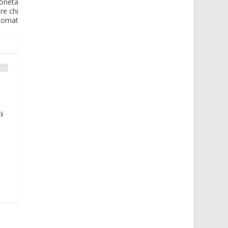
moneta
re chi
ncomat
i