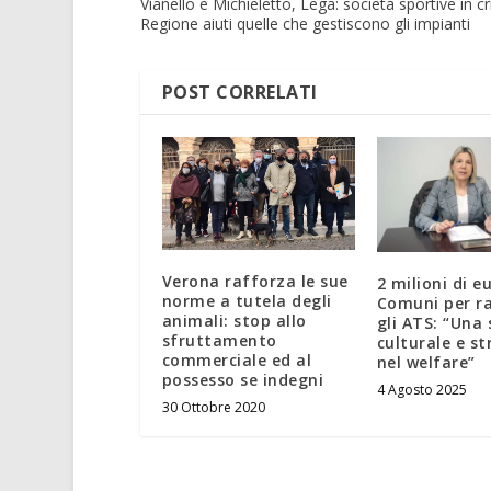
Vianello e Michieletto, Lega: società sportive in cri
Regione aiuti quelle che gestiscono gli impianti
POST CORRELATI
Verona rafforza le sue
2 milioni di e
norme a tutela degli
Comuni per r
animali: stop allo
gli ATS: “Una 
sfruttamento
culturale e st
commerciale ed al
nel welfare”
possesso se indegni
4 Agosto 2025
30 Ottobre 2020