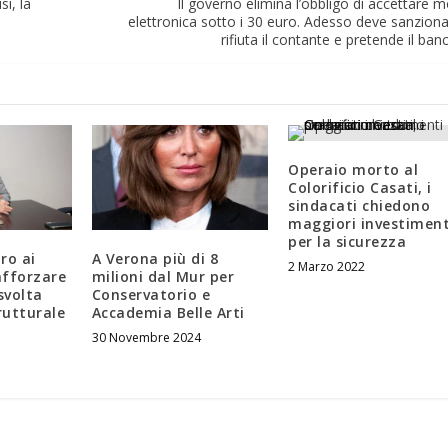
si, la
Il governo elimina l’obbligo di accettare 
elettronica sotto i 30 euro. Adesso deve sanziona
rifiuta il contante e pretende il ba
Operaio morto al
Colorificio Casati, i
sindacati chiedono
maggiori investiment
per la sicurezza
uro ai
A Verona più di 8
2 Marzo 2022
afforzare
milioni dal Mur per
svolta
Conservatorio e
rutturale
Accademia Belle Arti
30 Novembre 2024