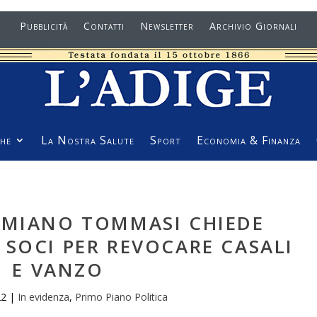
Pubblicità
Contatti
Newsletter
Archivio Giornali
he
La Nostra Salute
Sport
Economia & Finanza
AMIANO TOMMASI CHIEDE
 SOCI PER REVOCARE CASALI
E VANZO
22
|
In evidenza
,
Primo Piano Politica