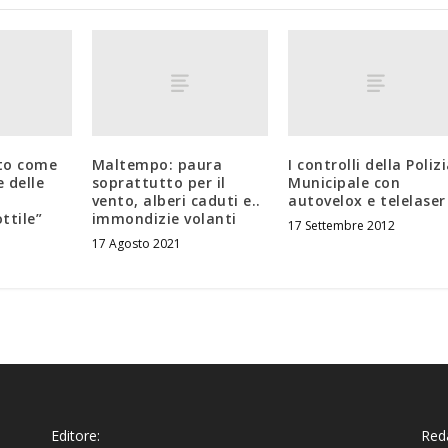
to come
Maltempo: paura
I controlli della Poliz
e delle
soprattutto per il
Municipale con
vento, alberi caduti e..
autovelox e telelaser
ttile”
immondizie volanti
17 Settembre 2012
17 Agosto 2021
Editore:
Reda