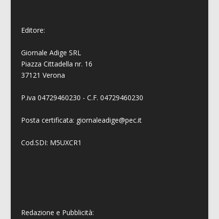
Editore:
Giornale Adige SRL
Piazza Cittadella nr. 16
37121 Verona
P.iva 04729460230 - C.F. 04729460230
Posta certificata: giornaleadige@pec.it
Cod.SDI: M5UXCR1
Redazione e Pubblicità: