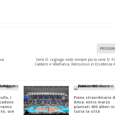
PROSSI
iva
Serie D: Legnago vede sempre più la serie D. Pa
Caldiero e Villafranca. Retrocesso in Eccellenza i
ullo, i
Piano straordinario d
 scadono
Amia: entro marzo
rranno
piantati 400 alberi in
nto, son
tutta la città