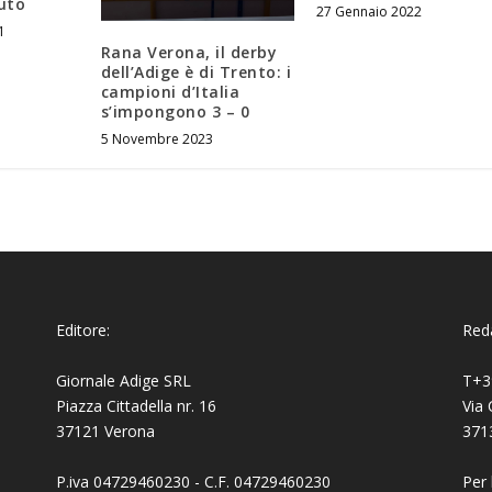
tuto
27 Gennaio 2022
1
Rana Verona, il derby
dell’Adige è di Trento: i
campioni d’Italia
s’impongono 3 – 0
5 Novembre 2023
Editore:
Reda
Giornale Adige SRL
T+3
Piazza Cittadella nr. 16
Via 
37121 Verona
371
P.iva 04729460230 - C.F. 04729460230
Per 