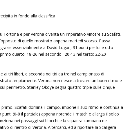
su Tortona e per Verona diventa un imperativo vincere su Scafati.
l’opposto di quello mostrato appena martedì scorso. Passa
razie essenzialmente a David Logan, 31 punti per lui e otto
el primo quarto; 18-26 nel secondo ; 20-13 nel terzo; 22-20
ai tiri liberi, e seconda nei tiri da tre nel campionato di
ostrato ampiamente. Verona non riesce a trovare un buon ritmo e
o sul perimetro. Stanley Okoye segna quattro triple sulle cinque
l primo. Scafati domina il campo, impone il suo ritmo e continua a
nti (0-8 il parziale) appena riprende il match e allarga il solco
unziona nei passaggi sui blocchi e la squadra campana ne
ivo di rientro di Verona. A tentarci, ed a riportare la Scaligera