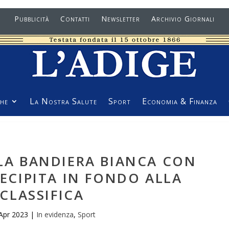
Pubblicità
Contatti
Newsletter
Archivio Giornali
he
La Nostra Salute
Sport
Economia & Finanza
 LA BANDIERA BIANCA CON
RECIPITA IN FONDO ALLA
CLASSIFICA
Apr 2023
|
In evidenza
,
Sport