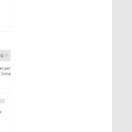
MO
ri per
l Sona
i