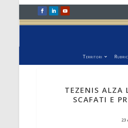
Territori
Rubric
TEZENIS ALZA
SCAFATI E P
23 