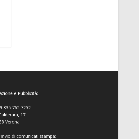
zione e Pubblicità:
9 335 762 7252
Calderara, 17
38 Verona
l’invio di comunicati stampa: