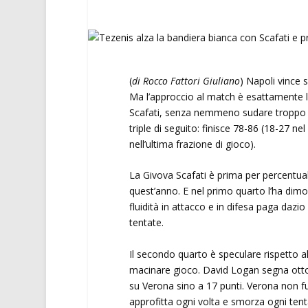
(
di Rocco Fattori Giuliano
) Napoli vince 
Ma l’approccio al match è esattamente 
Scafati, senza nemmeno sudare troppo g
triple di seguito: finisce 78-86 (18-27 n
nell’ultima frazione di gioco).
La Givova Scafati è prima per percentuale 
quest’anno. E nel primo quarto l’ha dim
fluidità in attacco e in difesa paga dazi
tentate.
Il secondo quarto è speculare rispetto a
macinare gioco. David Logan segna otto pu
su Verona sino a 17 punti. Verona non f
approfitta ogni volta e smorza ogni tentat