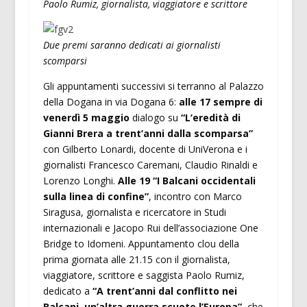
Paolo Rumiz, giornalista, viaggiatore e scrittore
Due premi saranno dedicati ai giornalisti
scomparsi
Gli appuntamenti successivi si terranno al Palazzo
della Dogana in via Dogana 6:
alle 17 sempre di
venerdì 5 maggio
dialogo su
“L’eredità di
Gianni Brera a trent’anni dalla scomparsa”
con Gilberto Lonardi, docente di UniVerona e i
giornalisti Francesco Caremani, Claudio Rinaldi e
Lorenzo Longhi.
Alle 19 “I Balcani occidentali
sulla linea di confine”
, incontro con Marco
Siragusa, giornalista e ricercatore in Studi
internazionali e Jacopo Rui dell’associazione One
Bridge to Idomeni. Appuntamento clou della
prima giornata alle 21.15 con il giornalista,
viaggiatore, scrittore e saggista Paolo Rumiz,
dedicato a
“A trent’anni dal conflitto nei
Balcani, un’altra guerra scuote l’Europa”
, che