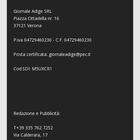
Giornale Adige SRL
Piazza Cittadella nr. 16
37121 Verona
P.iva 04729460230 - C.F. 04729460230
Posta certificata: giornaleadige@pec.it
Cod.SDI: M5UXCR1
Redazione e Pubblicità:
T+39 335 762 7252
Via Calderara, 17