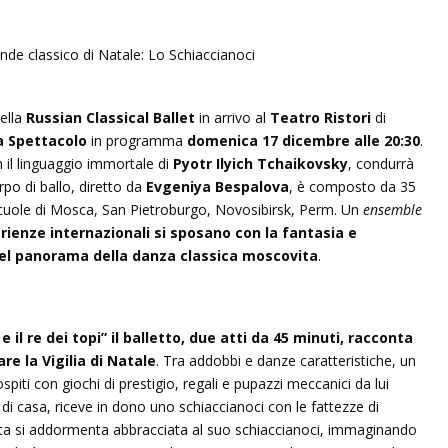
della
Russian Classical Ballet
in arrivo al
Teatro Ristori
di
 Spettacolo
in programma
domenica 17 dicembre alle 20:30
.
n il linguaggio immortale di
Pyotr Ilyich Tchaikovsky
, condurrà
po di ballo, diretto da
Evgeniya Bespalova
, è composto da 35
e scuole di Mosca, San Pietroburgo, Novosibirsk, Perm. Un
ensemble
rienze internazionali si sposano con la fantasia e
nel panorama della danza classica moscovita
.
 il re dei topi” il balletto, due atti da 45 minuti, racconta
re la Vigilia di Natale
. Tra addobbi e danze caratteristiche, un
ospiti con giochi di prestigio, regali e pupazzi meccanici da lui
e di casa, riceve in dono uno schiaccianoci con le fattezze di
erata si addormenta abbracciata al suo schiaccianoci, immaginando