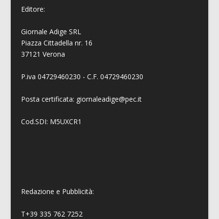
Editore:
Giornale Adige SRL
Piazza Cittadella nr. 16
37121 Verona
P.iva 04729460230 - C.F. 04729460230
Posta certificata: giornaleadige@pec.it
Cod.SDI: M5UXCR1
Redazione e Pubblicità:
T+39 335 762 7252