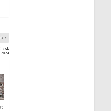
MO
Mohawk
l 2024
lt