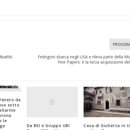
PROSSI
battiti
Fedrigoni sbarca negli USA e rileva parte della 
Fine Papers: è la terza acquisizione de
Veneto da
ovo sotto
 allarme
erona
e le
Da BEI e Gruppo UBI
Casa di Giulietta in ti
ige