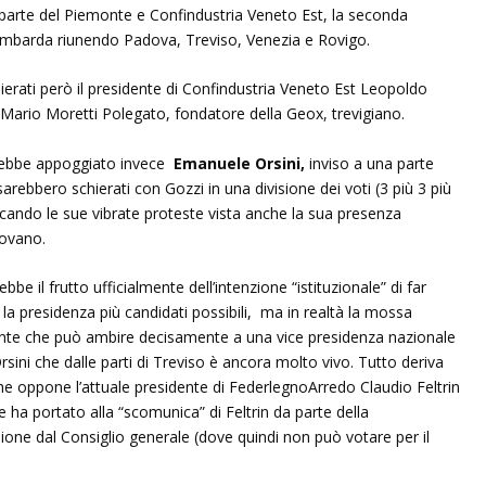
parte del Piemonte e Confindustria Veneto Est, la seconda
a lombarda riunendo Padova, Treviso, Venezia e Rovigo.
ierati però il presidente di Confindustria Veneto Est Leopoldo
ario Moretti Polegato, fondatore della Geox, trevigiano.
rebbe appoggiato invece
Emanuele Orsini,
inviso a una parte
 sarebbero schierati con Gozzi in una divisione dei voti (3 più 3 più
cando le sue vibrate proteste vista anche la sua presenza
dovano.
 il frutto ufficialmente dell’intenzione “istituzionale” di far
 la presidenza più candidati possibili, ma in realtà la mossa
ronte che può ambire decisamente a una vice presidenza nazionale
sini che dalle parti di Treviso è ancora molto vivo. Tutto deriva
he oppone l’attuale presidente di FederlegnoArredo Claudio Feltrin
 ha portato alla “scomunica” di Feltrin da parte della
sione dal Consiglio generale (dove quindi non può votare per il