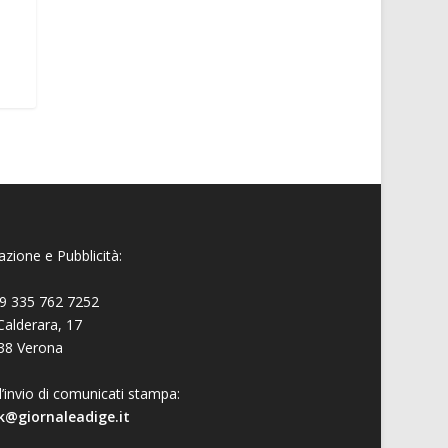
zione e Pubblicità:
9 335 762 7252
Calderara, 17
38 Verona
l’invio di comunicati stampa:
k@giornaleadige.it