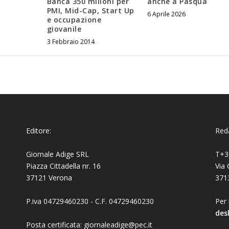
Banca 350 milioni per
anche a Pasqua
PMI, Mid-Cap, Start Up
6 Aprile 2026
e occupazione
giovanile
3 Febbraio 2014
Editore:
Reda
Giornale Adige SRL
T+3
Piazza Cittadella nr. 16
Via 
37121 Verona
371
P.iva 04729460230 - C.F. 04729460230
Per 
des
Posta certificata: giornaleadige@pec.it