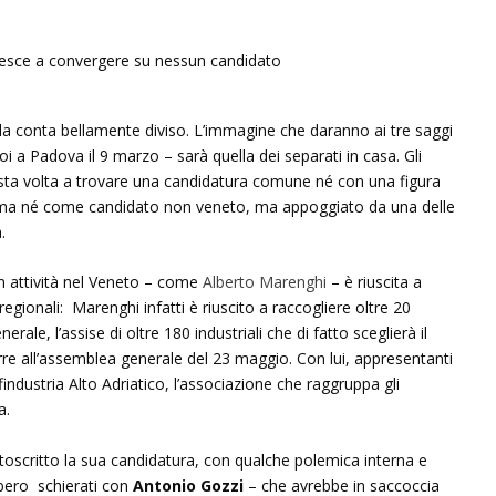
alla conta bellamente diviso. L’immagine che daranno ai tre saggi
oi a Padova il 9 marzo – sarà quella dei separati in casa. Gli
uesta volta a trovare una candidatura comune né con una figura
oma né come candidato non veneto, ma appoggiato da una delle
.
n attività nel Veneto – come
Alberto Marenghi
– è riuscita a
 regionali: Marenghi infatti è riuscito a raccogliere oltre 20
rale, l’assise di oltre 180 industriali che di fatto sceglierà il
rre all’assemblea generale del 23 maggio. Con lui, appresentanti
ndustria Alto Adriatico, l’associazione che raggruppa gli
a.
scritto la sua candidatura, con qualche polemica interna e
bbero schierati con
Antonio Gozzi
– che avrebbe in saccoccia