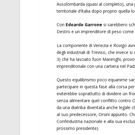
Assolombarda (quasi al completo), una 
territoriale d’Italia dopo proprio quell
Con
Edoardo Garrone
si sarebbero sch
Destro e un imprenditore di peso come M
La componente di Venezia e Rovigo av
degli industriali di Treviso, che invece si
3) che ha lasciato fuori Marenghi, provo
imprenditoriale con una cartiera nel Pa
Questo equilibrismo poco equanime sarebbe
partecipare in questa fase alla corsa per
eviterebbe soprattutto di dividere un f
senza alimentare quel conflitto contro Or
da una diatriba diventata anche legale c
al suo predecessore, Orsini appunto. Che
Confindustria nazionale e alla sua esclu
prossimo presidente).