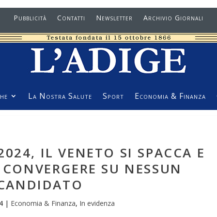
Pubblicità
Contatti
Newsletter
Archivio Giornali
he
La Nostra Salute
Sport
Economia & Finanza
024, IL VENETO SI SPACCA E
A CONVERGERE SU NESSUN
CANDIDATO
4
|
Economia & Finanza
,
In evidenza