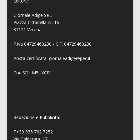
Editore:
Giornale Adige SRL
Piazza Cittadella nr. 16
37121 Verona
P.iva 04729460230 - C.F. 04729460230
Posta certificata: giornaleadige@pec.it
Cod.SDI: M5UXCR1
Redazione e Pubblicità:
T+39 335 762 7252
Via Calderara, 17