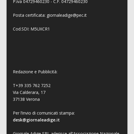
P.iva 04729460230 - C.F. 04729460230
Posta certificata: giornaleadige@pec.it
Cod.SDI: M5UXCR1
Redazione e Pubblicità:
T+39 335 762 7252
Via Calderara, 17
37138 Verona
Per l’invio di comunicati stampa:
desk@giornaleadige.it
Giornale Adige SRL aderisce all'Associazione Nazionale