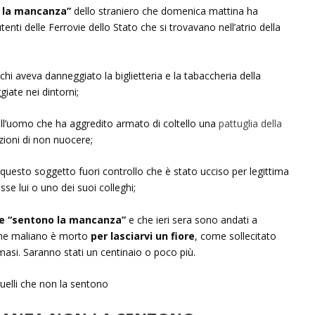
o la mancanza”
dello straniero che domenica mattina ha
tenti delle Ferrovie dello Stato che si trovavano nell’atrio della
chi aveva danneggiato la biglietteria e la tabaccheria della
giate nei dintorni;
ll’uomo che ha aggredito armato di coltello una
pattuglia della
zioni di non nuocere;
questo soggetto fuori controllo che è stato ucciso per legittima
se lui o uno dei suoi colleghi;
e “sentono la mancanza”
e che ieri sera sono andati a
enne maliano è morto
per lasciarvi un fiore
, come sollecitato
asi. Saranno stati un centinaio o poco più.