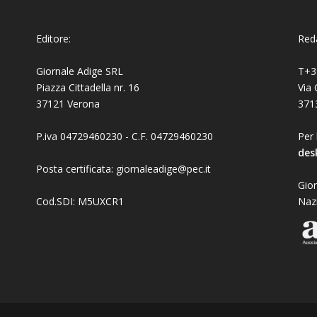
Editore:
Reda
Giornale Adige SRL
T+3
Piazza Cittadella nr. 16
Via 
37121 Verona
371
P.iva 04729460230 - C.F. 04729460230
Per 
des
Posta certificata: giornaleadige@pec.it
Gior
Cod.SDI: M5UXCR1
Naz