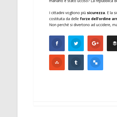
mariano è stato ucciso? La repubblica d
I cittadini vogliono più
sicurezza
. E la 
costituita da delle
forze dell’ordine a
Non perché si divertono ad uccidere, ma p