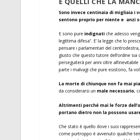
E QUELLI CHE LA MA
Sono invece centinaia di migliaia i v
sentono proprio per niente e anzi so
E sono pure
indignati
che adesso venga
legittima difesa”. E’ la legge che lo pr
pensare i parlamentari del centrodestra,
giusto che questo tutore dell’ordine sia c
perseguiterà per anni oltre all’inevitab
parte i malvagi che pure esistono, fa vole
La morte di chiunque non fa mai pi
da considerarsi un
male necessario
, 
Altrimenti perché mai le forze dell’
portano dietro non la possono usa
Che stato è quello dove i suoi rapprese
come purtroppo è avvenuto qualche tempo