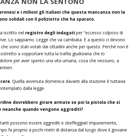
NCANZA NON LA SENTONO
eronesi e i milioni gli italiani che questa mancanza non la
no solidali con il poliziotto che ha sparato.
 iscritto nel
registro degli indagati
per “eccesso colposo di
escrive. Lo sappiamo. Legge che va cambiata. E a questo ci devono
 che sono stati votati dai cittadini anche per questo. Perché non è
ostretto a sopportare tutta la trafila giudiziaria che lo
ile dolore per aver spento una vita umana, cosa che nessuno, a
ntieri.
acere
. Quella avvenuta domenica davanti alla stazione è tuttavia
contemplato dalla legge.
ordine dovrebbero girare armate se poi la pistola che si
re neanche quando vengono aggrediti?
ntanti possono essere aggrediti e sbeffeggiati impunemente,
 fa proprio a pochi metri di distanza dal luogo dove il giovane