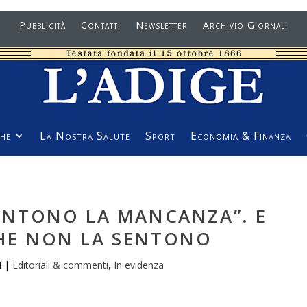
Pubblicità
Contatti
Newsletter
Archivio Giornali
he
La Nostra Salute
Sport
Economia & Finanza
SENTONO LA MANCANZA”. E
CHE NON LA SENTONO
4
|
Editoriali & commenti
,
In evidenza