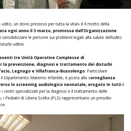
udito, un dono prezioso per tutta la vita!» è il motto della
rata ogni anno il 3 marzo, promossa dall’Organizzazione
i sensibilizzare le persone sui problemi legati alla salute dell’udito
turbi uditivi.
esenti tre Unità Operative Complesse di
r la prevenzione, diagnosi e trattamento dei disturbi
nifacio, Legnago e Villafranca-Bussolengo
. Particolare
il Dipartimento Materno Infantile, è posta alla s
orveglianza
verso lo screening audiologico neonatale, erogato in tutti i
i centri specializzati per la diagnosi e il trattamento delle
o, i Pediatri di Libera Scelta (PLS) rappresentano un presidio
ce.