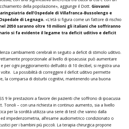
ecchiamento della popolazione», aggiunge il Dott.
Giovanni
aringoiatria dell’Ospedale di Villafranca-Bussolengo e
’Ospedale di Legnago.
«L’età si figura come un fattore di rischio
el 2050 saranno oltre 10 milioni gli italiani che soffriranno
ario si fa evidente il legame tra deficit uditivo e deficit
denza cambiamenti cerebrali in seguito a deficit di stimolo uditivo.
irettamente proporzionale al livello di ipoacusia: può aumentare
tà e per ogni peggioramento dell’udito di 10 decibel, si registra una
 volte. La possibilità di correggere il deficit uditivo permette
re, la comparsa di disturbi cognitivi, mantenendo una buona
LSS 9 le prestazioni a favore dei pazienti che soffrono di ipoacusia
tt. Tonoli – con una richiesta in continuo aumento, sia a livello
ca per la sordità utilizza una serie di test che vanno dalla
e ed impedenzometria, all’esame audiometrico condizionato o
custici per i bambini più piccoli. La terapia chirurgica propone