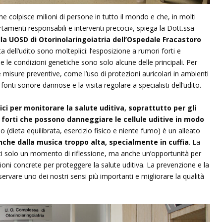
he colpisce milioni di persone in tutto il mondo e che, in molti
tamenti responsabili e interventi precoci», spiega la Dott.ssa
lla UOSD di Otorinolaringoiatria dell’Ospedale Fracastoro
a dell’udito sono molteplici: l’esposizione a rumori forti e
 e le condizioni genetiche sono solo alcune delle principali. Per
isure preventive, come l’uso di protezioni auricolari in ambienti
fonti sonore dannose e la visita regolare a specialisti dell’udito.
ici per monitorare la salute uditiva, soprattutto per gli
 forti che possono danneggiare le cellule uditive in modo
no (dieta equilibrata, esercizio fisico e niente fumo) è un alleato
che dalla musica troppo alta, specialmente in cuffia
. La
tti solo un momento di riflessione, ma anche un’opportunità per
ioni concrete per proteggere la salute uditiva. La prevenzione e la
rvare uno dei nostri sensi più importanti e migliorare la qualità