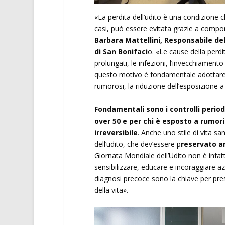
«La perdita dell’udito è una condizione c
casi, può essere evitata grazie a compor
Barbara Mattellini, Responsabile de
di San Bonifaci
o. «Le cause della perdit
prolungati, le infezioni, l’invecchiamento
questo motivo è fondamentale adottare m
rumorosi, la riduzione dell’esposizione a 
Fondamentali sono i controlli period
over 50 e per chi è esposto a rumori
irreversibile
. Anche uno stile di vita sa
dell’udito, che dev’essere p
reservato an
Giornata Mondiale dell’Udito non è infa
sensibilizzare, educare e incoraggiare az
diagnosi precoce sono la chiave per prese
della vita».