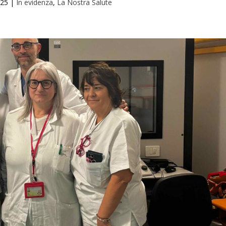
025
|
In evidenza
,
La Nostra Salute