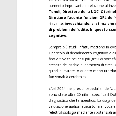
aumento importante in relazione all’inv
Tonoli, Direttore della UOC Otorinol
Direttore facente funzioni ORL dell
rilevante:
invecchiando, si stima che n
di problemi dell’udito. In questo scen
cognitivo.
Sempre più studi, infatti, mettono in evi
Il pericolo di decadimento cognitivo è d
fino a 5 volte nei casi più gravi di sordi
crescita del rischio di demenza di circa 3
quindi di evitare, o quanto meno ritarda
funzionalità cerebrale».
«Nel 2024, nei presidi ospedalieri dell’U
sono state oltre 20mila – specifica il Do
diagnostico che terapeutico. La diagnosti
valutazione audiometrica tonale, vocal
l’elettrofisiologia mediante i potenziali a