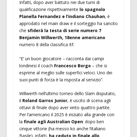
Infatti, dopo aver battuto nei due turni di
qualificazione rispettivamente
lo spagnolo
Planella Fernandez e l’indiano Chauhan
, è
approdato nel main draw e il sorteggio ha sancito
che
sfiderà la testa di serie numero 7
Benjamin Willwerth, 18enne americano
numero 8 della classifica Itf.
“E’ un buon giocatore – racconta dai campi
londinesi il coach
Francesco Borgo
– che si
esprime al meglio sulle superfici veloci. Uno dei
suoi punti di forza è la risposta al servizio”.
Willwerth nell’ultimo torneo dello Slam disputato,
il
Roland Garros Junior
, è uscito di scena agli
ottavi di finale dopo aver vinto quattro partite.
Per l’americano il 2025 è iniziato alla grande con
la
finale agli Australian Open
: dopo ben
cinque vittorie (ha messo ko anche l’italiano
Basile), infatti,
ha ceduto in finale allo