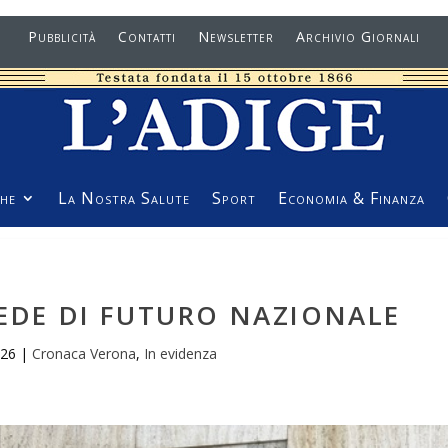
Pubblicità
Contatti
Newsletter
Archivio Giornali
he
La Nostra Salute
Sport
Economia & Finanza
SEDE DI FUTURO NAZIONALE
026
|
Cronaca Verona
,
In evidenza