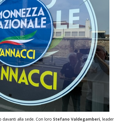
o davanti alla sede. Con loro
Stefano Valdegamberi
, leader