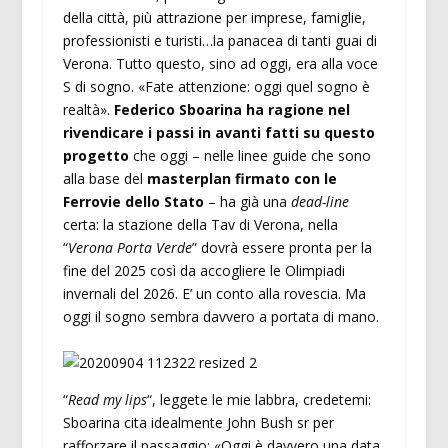
della città, più attrazione per imprese, famiglie,
professionisti e turisti…la panacea di tanti guai di
Verona. Tutto questo, sino ad oggi, era alla voce
S di sogno. «Fate attenzione: oggi quel sogno è
realtà».
Federico Sboarina ha ragione nel
rivendicare i passi in avanti fatti su questo
progetto
che oggi – nelle linee guide che sono
alla base del
masterplan firmato con le
Ferrovie dello Stato
– ha già una
dead-line
certa: la stazione della Tav di Verona, nella
“
Verona Porta Verde
” dovrà essere pronta per la
fine del 2025 così da accogliere le Olimpiadi
invernali del 2026. E’ un conto alla rovescia. Ma
oggi il sogno sembra davvero a portata di mano.
“
Read my lips
“, leggete le mie labbra, credetemi:
Sboarina cita idealmente John Bush sr per
rafforzare il passaggio: «Oggi è davvero una data