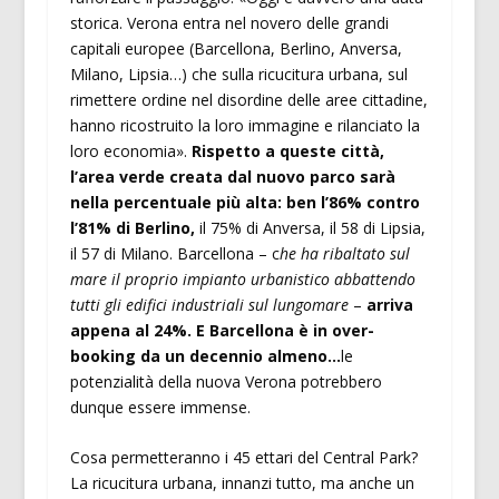
storica. Verona entra nel novero delle grandi
capitali europee (Barcellona, Berlino, Anversa,
Milano, Lipsia…) che sulla ricucitura urbana, sul
rimettere ordine nel disordine delle aree cittadine,
hanno ricostruito la loro immagine e rilanciato la
loro economia».
Rispetto a queste città,
l’area verde creata dal nuovo parco sarà
nella percentuale più alta: ben l’86% contro
l’81% di Berlino,
il 75% di Anversa, il 58 di Lipsia,
il 57 di Milano. Barcellona – c
he ha ribaltato sul
mare il proprio impianto urbanistico abbattendo
tutti gli edifici industriali sul lungomare
–
arriva
appena al 24%. E Barcellona è in over-
booking da un decennio almeno…
le
potenzialità della nuova Verona potrebbero
dunque essere immense.
Cosa permetteranno i 45 ettari del Central Park?
La ricucitura urbana, innanzi tutto, ma anche un