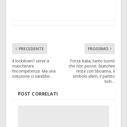
PRECEDENTE
PROSSIMO
Il lockdown? serve a
Forza Italia, tanto tuonò
mascherare
che non piovve: Bianchini
l’incompetenza. Ma una
resta con Sboarina, il
soluzione ci sarebbe…
simbolo idem, il partito
boh…
POST CORRELATI