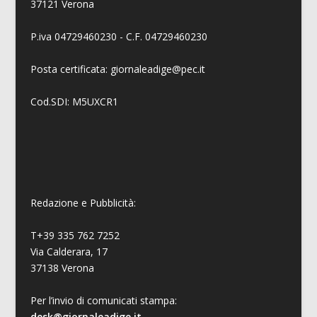
37121 Verona
P.iva 04729460230 - C.F. 04729460230
Posta certificata: giornaleadige@pec.it
Cod.SDI: M5UXCR1
Redazione e Pubblicità:
T+39 335 762 7252
Via Calderara, 17
37138 Verona
Per l’invio di comunicati stampa:
desk@giornaleadige.it