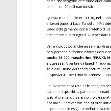
corse che vengono effettuate quotidiana
corse, con 70 pullman turistici.
Questa mattina alle ore 11:30, nella sede
ai lavori pubblici Luca Zanotto, il Presid
video collegamento con il prefetto di
presentare la strategia di ATV per dare u
Verrà introdotto anche un servizio di assi
occuperanno di fornire informazioni e s
anche 35.000 mascherine FFP2/KN95 ai
sicurezza.
A partire da lunedì 1 febbraio
sola esclusione dei servizi notturni da m
di spostarsi – per i motivi ammessi – an
I nuovi orari della rete delle linee, dei se
saranno disponibili a partire da domani i
web
atv.verona.it
. Saranno inoltre inviati
possibile. E’ prevedibile che gli orari i
rispondere alle esigenze dell’utenza che