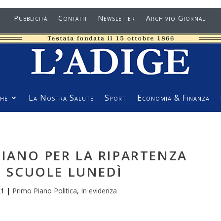
Pubblicità
Contatti
Newsletter
Archivio Giornali
he
La Nostra Salute
Sport
Economia & Finanza
PIANO PER LA RIPARTENZA
E SCUOLE LUNEDÌ
21
|
Primo Piano Politica
,
In evidenza