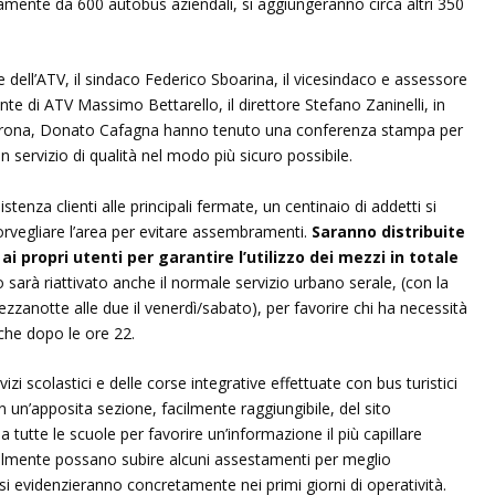
mente da 600 autobus aziendali, si aggiungeranno circa altri 350
 dell’ATV, il sindaco Federico Sboarina, il vicesindaco e assessore
ente di ATV Massimo Bettarello, il direttore Stefano Zaninelli, in
 Verona, Donato Cafagna hanno tenuto una conferenza stampa per
n servizio di qualità nel modo più sicuro possibile.
stenza clienti alle principali fermate, un centinaio di addetti si
orvegliare l’area per evitare assembramenti.
Saranno distribuite
 propri utenti per garantire l’utilizzo dei mezzi in totale
 sarà riattivato anche il normale servizio urbano serale, (con la
ezzanotte alle due il venerdì/sabato), per favorire chi ha necessità
che dopo le ore 22.
rvizi scolastici e delle corse integrative effettuate con bus turistici
n un’apposita sezione, facilmente raggiungibile, del sito
 a tutte le scuole per favorire un’informazione il più capillare
nizialmente possano subire alcuni assestamenti per meglio
 si evidenzieranno concretamente nei primi giorni di operatività.