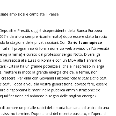
Depositi e Prestiti, oggi è vicepresidente della Banca Europea
 2007 e da allora sempre riconfermato) dopo essere stato braccio
do la stagione delle privatizzazioni. Con
Dario Scannapieco
 Italia, il programma di formazione via web avviato dall’Università
l programma
) e curato dal professor Sergio Noto. Diversi gli
o, laureatosi alla Luiss di Roma e con un MBA alla Harvard di
ari: «L’Italia ha un grande potenziale, che è inespresso in larga
e, mettere in moto la grande energia che c’è, è ferma, non
 crescere. Per dirla con Giovanni Falcone: “c
he le cose siano così,
 così”
. Tocca a voi, alla vostra generazione, dovete fare, essere
ra di “sporcarvi le mani” nella pubblica amministrazione: c’è
iqualificazione ed abbiamo bisogno delle migliori energie».
a di tornare un po’ alle radici della storia bancaria ed uscire da una
evissimo termine. Dopo la crisi del recente passato, e l’opera di