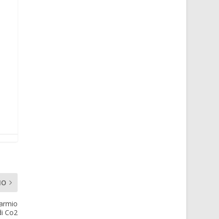
MO
parmio
di Co2