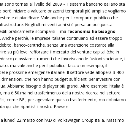
alia sono tornati al livello del 2009 – il sistema bancario italiano sta
o però iniziare a valutare orizzonti temporali più ampi se vogliamo
estire e di pianificare. Vale anche per il comparto pubblico che
astrutture. Negli ultimi venti anni si è persa un po’ questa
rediti praticamente scomparsi – ma
l’economia ha bisogno
. Anche perchè, le imprese italiane continuano ad essere troppo
l debito, banco-centriche, senza una attenzione costante alla
e su più leve: rafforzare il mercato del venture capital (che in
edesco) e avviare strumenti che favoriscano le fusioni societarie, i
ivato, ma vale anche per il pubblico: faccio un esempio, il
elle prossime emergenze italiane. Il settore vede all’opera 3-400
ate dimensioni, che non hanno budget sufficienti per investire con
qua. Abbiamo bisogno di player più grandi. Altro esempio: l’Italia è
a, ma è 50.ma nel trasferimento della nostra ricerca nel settore
ifici, come BEI, per agevolare questo trasferimento, ma dobbiamo
 da qui che ripartirà il nostro Paese».
 lunedì 22 marzo con l’AD di Volkswagen Group Italia, Massimo