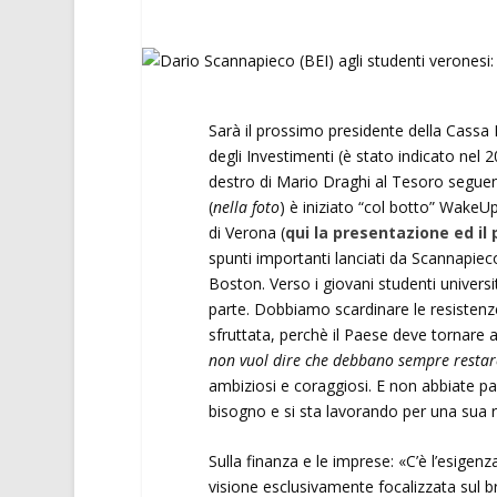
Sarà il prossimo presidente della Cassa 
degli Investimenti (è stato indicato nel
destro di Mario Draghi al Tesoro seguen
(
nella foto
) è iniziato “col botto” WakeUp
di Verona (
qui la presentazione ed i
spunti importanti lanciati da Scannapiec
Boston. Verso i giovani studenti universit
parte. Dobbiamo scardinare le resistenz
sfruttata, perchè il Paese deve tornare a
non vuol dire che debbano sempre restare
ambiziosi e coraggiosi. E non abbiate pau
bisogno e si sta lavorando per una sua r
Sulla finanza e le imprese: «C’è l’esigenz
visione esclusivamente focalizzata sul br