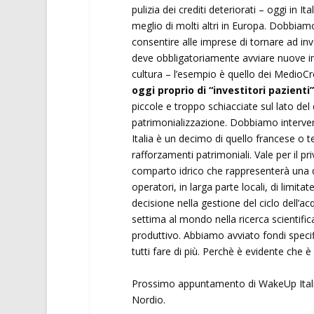
pulizia dei crediti deteriorati – oggi in It
meglio di molti altri in Europa. Dobbiam
consentire alle imprese di tornare ad inv
deve obbligatoriamente avviare nuove infr
cultura – l’esempio è quello dei MedioC
oggi proprio di “investitori pazienti”
piccole e troppo schiacciate sul lato de
patrimonializzazione. Dobbiamo intervenir
Italia è un decimo di quello francese o t
rafforzamenti patrimoniali. Vale per il pr
comparto idrico che rappresenterà una d
operatori, in larga parte locali, di limit
decisione nella gestione del ciclo dell’ac
settima al mondo nella ricerca scientific
produttivo. Abbiamo avviato fondi spec
tutti fare di più. Perchè è evidente che è
Prossimo appuntamento di WakeUp Italia
Nordio.