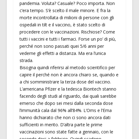
pandemia. Voluta? Casuale? Poco importa. Non
c’era tempo. S’è scelto il male minore. E fra la
morte incontrollata di milioni di persone con gli
ospedali in tilt e il vaccino, è stato scelto di
procedere con le vaccinazioni. Rischiose? Come
tutti i vaccini e tutti i farmaci. Forse un po’ di più,
perché non sono passati quei 5/6 anni per
vederne gli effetti a distanza. Ma era l’unica
strada.
Bisogna quindi riferirsi al metodo scientifico per
capire il perché non è ancora chiaro se, quando e
a chi somministrare la terza dose del vaccino.
L’americana Pfizer e la tedesca Biontech stanno
facendo degli studi al riguardo, dai quali sarebbe
emerso che dopo sei mesi dalla seconda dose
l’immunità cala dal 96% all’84%. L’Oms e l’Ema
hanno dichiarato che non ci sono ancora dati
sufficienti in merito. D’altra parte le prime
vaccinazioni sono state fatte a gennaio, con le
seconde dosi a febbraio. Quindi scadono