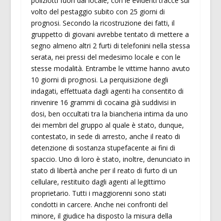
poliziotti fuori dal locale, con le evidenti tracce sul
volto del pestaggio subito con 25 giorni di
prognosi. Secondo la ricostruzione dei fatti, il
gruppetto di giovani avrebbe tentato di mettere a
segno almeno altri 2 furti di telefonini nella stessa
serata, nei pressi del medesimo locale e con le
stesse modalità. Entrambe le vittime hanno avuto
10 giorni di prognosi. La perquisizione degli
indagati, effettuata dagli agenti ha consentito di
rinvenire 16 grammi di cocaina già suddivisi in
dosi, ben occultati tra la biancheria intima da uno
dei membri del gruppo al quale è stato, dunque,
contestato, in sede di arresto, anche il reato di
detenzione di sostanza stupefacente ai fini di
spaccio. Uno di loro è stato, inoltre, denunciato in
stato di libertà anche per il reato di furto di un
cellulare, restituito dagli agenti al legittimo
proprietario. Tutti i maggiorenni sono stati
condotti in carcere. Anche nei confronti del
minore, il giudice ha disposto la misura della