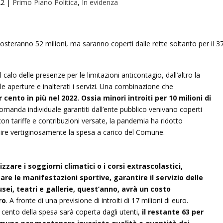
22
|
Primo Piano Politica
,
In evidenza
il calo delle presenze per le limitazioni anticontagio, dall’altro la
 aperture e inalterati i servizi. Una combinazione che
cento in più nel 2022. Ossia minori introiti per 10 milioni di
domanda individuale garantiti dall’ente pubblico venivano coperti
, con tariffe e contribuzioni versate, la pandemia ha ridotto
lire vertiginosamente la spesa a carico del Comune.
zzare i soggiorni climatici o i corsi extrascolastici,
e le manifestazioni sportive, garantire il servizio delle
ei, teatri e gallerie, quest’anno, avrà un costo
ro
. A fronte di una previsione di introiti di 17 milioni di euro.
 cento della spesa sarà coperta dagli utenti,
il restante 63 per