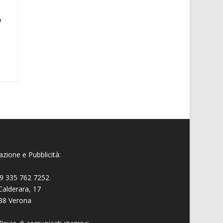
o
zione e Pubblicità:
9 335 762 7252
Calderara, 17
38 Verona