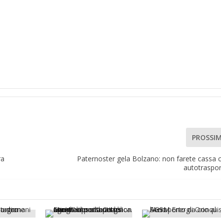
PROSSI
ra
Paternoster gela Bolzano: non farete cassa c
autotraspor