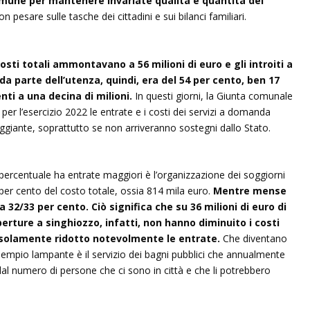
mune per mantenere invariate qualità e quantità dei
 pesare sulle tasche dei cittadini e sui bilanci familiari.
costi totali ammontavano a 56 milioni di euro e gli introiti a
da parte dell’utenza, quindi, era del 54 per cento, ben 17
nti a una decina di milioni.
In questi giorni, la Giunta comunale
r l’esercizio 2022 le entrate e i costi dei servizi a domanda
aggiante, soprattutto se non arriveranno sostegni dallo Stato.
n percentuale ha entrate maggiori è l’organizzazione dei soggiorni
88 per cento del costo totale, ossia 814 mila euro.
Mentre mense
32/33 per cento. Ciò significa che su 36 milioni di euro di
perture a singhiozzo, infatti, non hanno diminuito i costi
a solamente ridotto notevolmente le entrate.
Che diventano
sempio lampante è il servizio dei bagni pubblici che annualmente
l numero di persone che ci sono in città e che li potrebbero