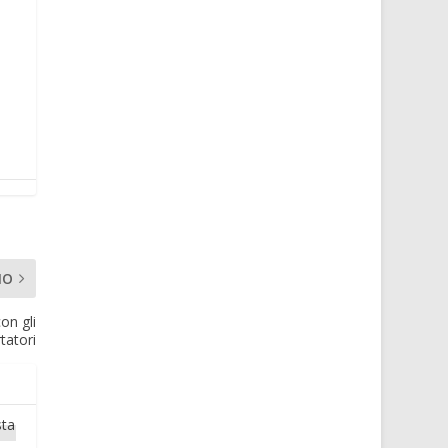
MO
on gli
tatori