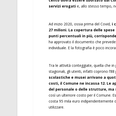
cento dovrà essere sborsato dal Co
servizi erogati
e, allo stesso tempo, non
Ad inizio 2020, ossia prima del Covid,
i 
27 milioni. La copertura delle spese 
punti percentuali in più, corrisponde
ha approvato il documento che prevede pe
individuale. E la fotografia è poco incor
Tra le attività conteggiate, quella che i
stagionali, gli utenti, infatti coprono l’
scolastiche e musei arrivano a quota 
costi, il Comune ne incassa 12. Le a
del personale o delle strutture, m
così un ulteriore costo per il Comune. E
costa 95 mila euro indipendentemente da
utilizzare.