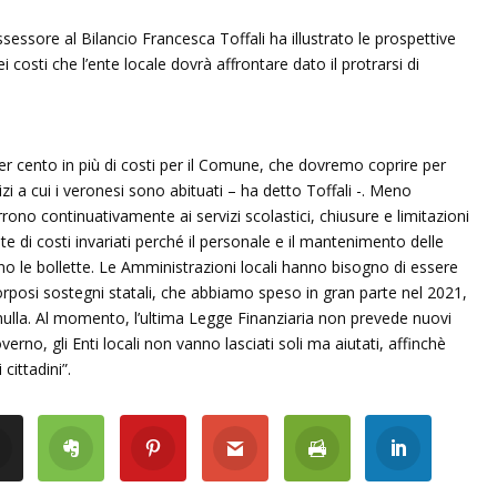
ssessore al Bilancio Francesca Toffali ha illustrato le prospettive
 costi che l’ente locale dovrà affrontare dato il protrarsi di
per cento in più di costi per il Comune, che dovremo coprire per
izi a cui i veronesi sono abituati – ha detto Toffali -. Meno
rono continuativamente ai servizi scolastici, chiusure e limitazioni
onte di costi invariati perché il personale e il mantenimento delle
o le bollette. Le Amministrazioni locali hanno bisogno di essere
orposi sostegni statali, che abbiamo speso in gran parte nel 2021,
ulla. Al momento, l’ultima Legge Finanziaria non prevede nuovi
rno, gli Enti locali non vanno lasciati soli ma aiutati, affinchè
cittadini”.