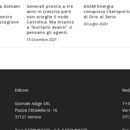
da domani
Generali pronta a tre
AGSM Energia
anni in crescita però
conquista l’Aeroport
contro
non scioglie il nodo
di Orio al Serio
 stagione
Cattolica. Ma intanto
30 Luglio 2020
a “buttarsi avanti” ci
pensano gli agenti
15 Dicembre 2021
Editore:
Reda
Giornale Adige SRL
T+3
Piazza Cittadella nr. 16
Via 
37121 Verona
371