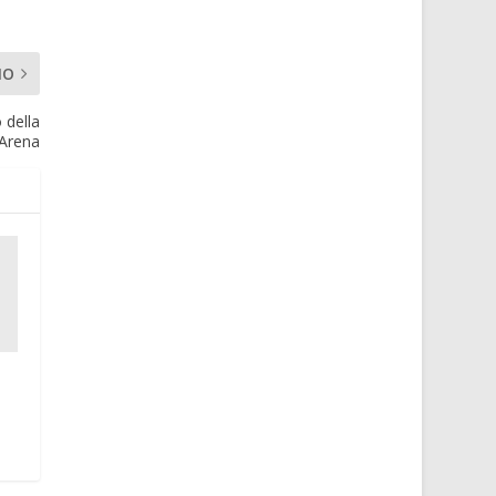
MO
 della
Arena