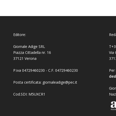
Editore:
Reda
Giornale Adige SRL
T+3
Piazza Cittadella nr. 16
Via 
37121 Verona
371
P.iva 04729460230 - C.F. 04729460230
Per 
des
Posta certificata: giornaleadige@pec.it
Gior
Cod.SDI: M5UXCR1
Naz