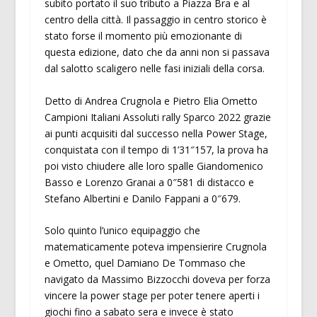
subito portato il suo tributo a Piazza Bra e al
centro della città. Il passaggio in centro storico è
stato forse il momento più emozionante di
questa edizione, dato che da anni non si passava
dal salotto scaligero nelle fasi iniziali della corsa.
Detto di Andrea Crugnola e Pietro Elia Ometto
Campioni Italiani Assoluti rally Sparco 2022 grazie
ai punti acquisiti dal successo nella Power Stage,
conquistata con il tempo di 1’31″157, la prova ha
poi visto chiudere alle loro spalle Giandomenico
Basso e Lorenzo Granai a 0″581 di distacco e
Stefano Albertini e Danilo Fappani a 0″679.
Solo quinto l’unico equipaggio che
matematicamente poteva impensierire Crugnola
e Ometto, quel Damiano De Tommaso che
navigato da Massimo Bizzocchi doveva per forza
vincere la power stage per poter tenere aperti i
giochi fino a sabato sera e invece è stato