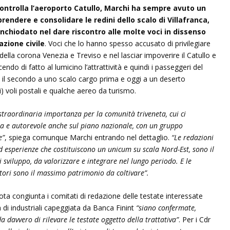
ntrolla l’aeroporto Catullo, Marchi ha sempre avuto un
rendere e consolidare le redini dello scalo di Villafranca,
nchiodato nel dare riscontro alle molte voci in dissenso
azione civile
. Voci che lo hanno spesso accusato di privilegiare
lli della corona Venezia e Treviso e nel lasciar impoverire il Catullo e
endo di fatto al lumicino l’attrattività e quindi i passeggeri del
il secondo a uno scalo cargo prima e oggi a un deserto
 voli postali e qualche aereo da turismo.
 straordinaria importanza per la comunità triveneta, cui ci
a e autorevole anche sul piano nazionale, con un gruppo
e”
, spiega comunque Marchi entrando nel dettaglio.
“Le redazioni
 esperienze che costituiscono un unicum su scala Nord-Est, sono il
 sviluppo, da valorizzare e integrare nel lungo periodo. E le
itori sono il massimo patrimonio da coltivare”.
ota congiunta i comitati di redazione delle testate interessate
 di industriali capeggiata da Banca Finint
“siano confermate,
 davvero di rilevare le testate oggetto della trattativa”
. Per i Cdr