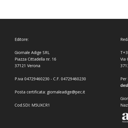
Editore:
Reda
Giornale Adige SRL
T+3
Piazza Cittadella nr. 16
Via 
37121 Verona
371
P.iva 04729460230 - C.F. 04729460230
Per 
des
Posta certificata: giornaleadige@pec.it
Gior
Cod.SDI: M5UXCR1
Naz