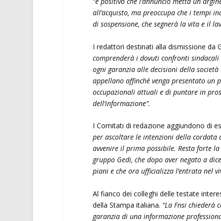
“è positivo che l’annuncio metta un argine 
all’acquisto, ma preoccupa che i tempi in
di sospensione, che segnerà la vita e il la
I redattori destinati alla dismissione da
comprenderà i dovuti confronti sindacali
ogni garanzia alle decisioni della società 
appellano affinché venga presentato un pia
occupazionali attuali e di puntare in pro
dell’informazione”.
I Comitati di redazione aggiundono di e
per ascoltare le intenzioni della cordat
avvenire il prima possibile. Resta forte la
gruppo Gedi, che dopo aver negato
a di
piani e che ora ufficializza l’entrata nel v
Al fianco dei colleghi delle testate inte
della Stampa italiana.
“La Fnsi chiederà c
garanzia di una informazione professiona