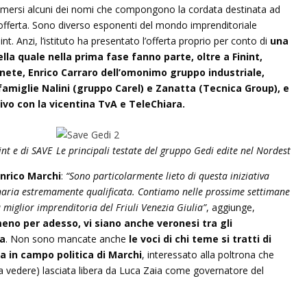
o emersi alcuni dei nomi che compongono la cordata destinata ad
’offerta. Sono diverso esponenti del mondo imprenditoriale
. Anzi, l’istituto ha presentato l’offerta proprio per conto di
una
a quale nella prima fase fanno parte, oltre a Finint,
nete, Enrico Carraro dell’omonimo gruppo industriale,
 famiglie Nalini (gruppo Carel) e Zanatta (Tecnica Group), e
ivo con la vicentina TvA e TeleChiara.
nt e di SAVE
Le principali testate del gruppo Gedi edite nel Nordest
nrico Marchi
:
“Sono particolarmente lieto di questa iniziativa
aria estremamente qualificata. Contiamo nelle prossime settimane
 miglior imprenditoria del Friuli Venezia Giulia”
, aggiunge,
no per adesso, vi siano anche veronesi tra gli
ta
. Non sono mancate anche
le voci di chi teme si tratti di
 in campo politica di Marchi
, interessato alla poltrona che
 vedere) lasciata libera da Luca Zaia come governatore del