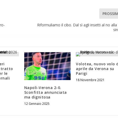
PROSSI
ro-
Riformuliamo il cibo. Dal sì agli insetti al no all
si
eri
Volotea, nuovo volo 
ntratto
aprile da Verona su
r le
Parigi
ernali
18 Novembre 2021
Napoli-Verona 2-0.
Sconfitta annunciata
ma dignitosa
12 Gennaio 2025