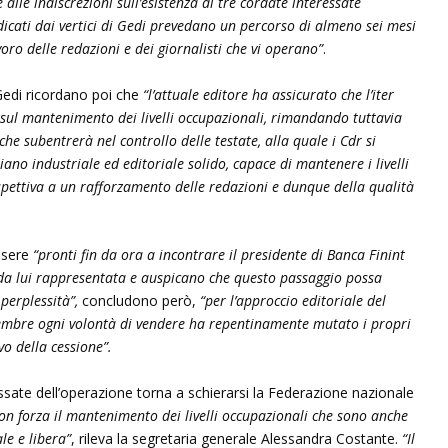
alle indiscrezioni sull’esistenza di tre cordate interessate
dicati dai vertici di Gedi prevedano un percorso di almeno sei mesi
voro delle redazioni e dei giornalisti che vi operano”
.
 Gedi ricordano poi che
“l’attuale editore ha assicurato che l’iter
 sul mantenimento dei livelli occupazionali, rimandando tuttavia
che subentrerà nel controllo delle testate, alla quale i Cdr si
no industriale ed editoriale solido, capace di mantenere i livelli
spettiva a un rafforzamento delle redazioni e dunque della qualità
ssere
“pronti fin da ora a incontrare il presidente di Banca Finint
a da lui rappresentata e auspicano che questo passaggio possa
 perplessità”,
concludono però,
“per l’approccio editoriale del
cembre
ogni volontà di vendere ha repentinamente mutato i propri
ivo della cessione”.
ressate dell’operazione torna a schierarsi la Federazione nazionale
on forza il mantenimento dei livelli occupazionali che sono anche
le e libera”
, rileva la segretaria generale Alessandra Costante.
“Il