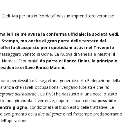
ma ieri se n’è avuta la conferma ufficiale: la società Gedi,
 La Stampa, ma anche di gran parte delle testate del
fferta di acquisto per i quotidiani attivi nel Triveneto
 Messaggero Veneto di Udine, La Nuova di Venezia e Mestre, Il
so e Nordest Economia)
da parte di Banca Finint, la principale
residente di Save Enrico Marchi.
imono perplessità e la segretaria generale della Federazione della
anzia che i livelli occupazionali vengano tutelati e che
“la
tegrante dell’accordo”
. La FNSI ha riassunto in una nota lo stato
si in una girandola di vertenze, eppure si parla di una
possibile
 entro giugno,
condizionata al buon esito delle trattative. Le
 lo svolgimento della
due diligence
e nel frattempo predisporranno
dell’operazione.