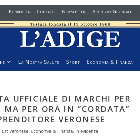
Pubblicità
Contatti
Newsletter
Archivio Giornali
he
La Nostra Salute
Sport
Economia & Finanza
A UFFICIALE DI MARCHI PER
. MA PER ORA IN “CORDATA”
PRENDITORE VERONESE
 Est Veronese
,
Economia & Finanza
,
In evidenza