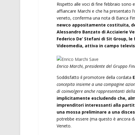
Rispetto alle voci di fine febbraio son
affiancare Marchi e che ha presentato l
veneto, conferma una nota di Banca Finint
newco appositamente costituita, dell
Alessandro Banzato di Acciaierie Ve
Federico De’ Stefani di Sit Group, le
Videomedia, attiva in campo televis
Enrico Marchi, presidente del Gruppo Fini
Soddisfatto il promotore della cordata
E
concepita insieme a una compagine azion
di coinvolgere anche rappresentanti della
implicitamente escludendo che, alme
imprenditori interessanti alla parti
una mossa preliminare a una discesa
potrebbe essere (ma questo è ancora da
Veneto.