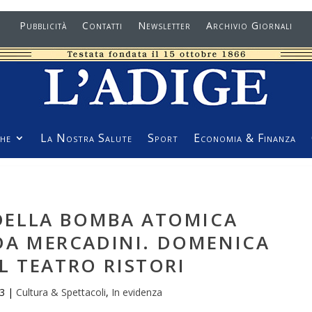
Pubblicità
Contatti
Newsletter
Archivio Giornali
he
La Nostra Salute
Sport
Economia & Finanza
 DELLA BOMBA ATOMICA
A MERCADINI. DOMENICA
L TEATRO RISTORI
23
|
Cultura & Spettacoli
,
In evidenza