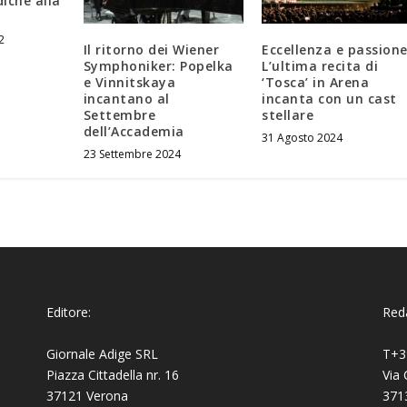
iche alla
2
Il ritorno dei Wiener
Eccellenza e passione
Symphoniker: Popelka
L’ultima recita di
e Vinnitskaya
‘Tosca’ in Arena
incantano al
incanta con un cast
Settembre
stellare
dell’Accademia
31 Agosto 2024
23 Settembre 2024
Editore:
Reda
Giornale Adige SRL
T+3
Piazza Cittadella nr. 16
Via 
37121 Verona
371