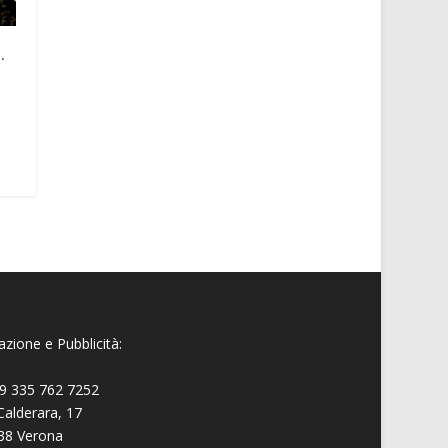
.
zione e Pubblicità:
9 335 762 7252
Calderara, 17
38 Verona