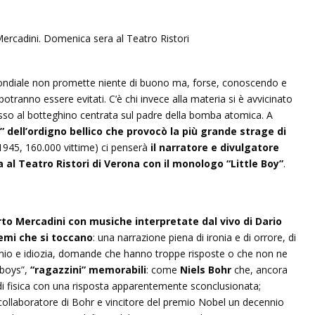
mondiale non promette niente di buono ma, forse, conoscendo e
potranno essere evitati. C’è chi invece alla materia si è avvicinato
esso al botteghino centrata sul padre della bomba atomica. A
e” dell’ordigno bellico che provocò la più grande strage di
1945, 160.000 vittime) ci penserà
il narratore e divulgatore
 al Teatro Ristori di Verona con il monologo “Little Boy”
.
erto Mercadini con musiche interpretate dal vivo di Dario
emi che si toccano
: una narrazione piena di ironia e di orrore, di
 genio e idiozia, domande che hanno troppe risposte o che non ne
 boys”,
“ragazzini” memorabili
: come
Niels Bohr
che, ancora
di fisica con una risposta apparentemente sconclusionata;
 collaboratore di Bohr e vincitore del premio Nobel un decennio