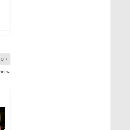
MO
cinema