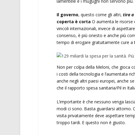
lamentele e i mugugni non servono più.
Il governo
, questo come gli altri,
tira 
coperta è corta
O aumenta le risorse o 
vincoli internazionali, invece di aspettar
consenso, è più onesto e anche più conve
tempo di erogare gratuitamente cure a tut
Non per colpa della Meloni, che gioca c
i costi della tecnologia e l’aumentata ric
anche negli altri paesi europei, anche 
che il rapporto spesa sanitaria/Pil in Ita
L’importante è che nessuno venga lasciato
modi ci sono. Basta guardarsi attorno. C
visita privatamente deve aspettare tempi
troppo tardi. E questo non è giusto.