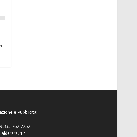
ai
zione e Pubblicità:
9 335 762 7252
Calderara, 17