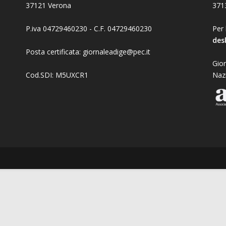
37121 Verona
371
P.iva 04729460230 - C.F. 04729460230
Per 
des
Posta certificata: giornaleadige@pec.it
Gior
Cod.SDI: M5UXCR1
Naz