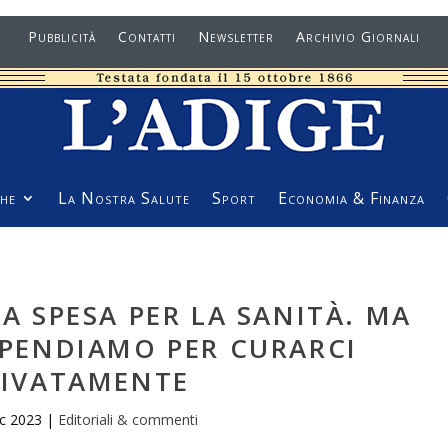
Pubblicità
Contatti
Newsletter
Archivio Giornali
he
La Nostra Salute
Sport
Economia & Finanza
LA SPESA PER LA SANITÀ. MA
 SPENDIAMO PER CURARCI
RIVATAMENTE
ic 2023
|
Editoriali & commenti