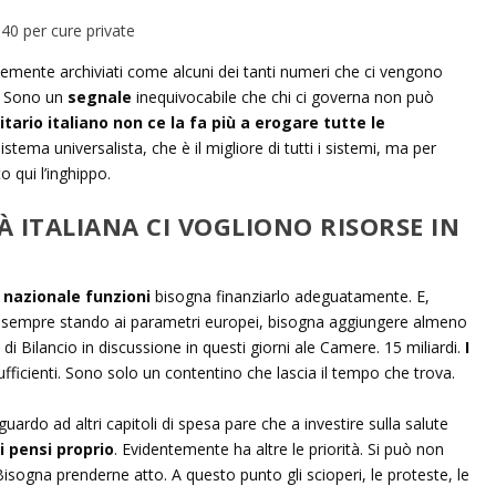
mente archiviati come alcuni dei tanti numeri che ci vengono
ù. Sono un
segnale
inequivocabile che chi ci governa non può
nitario italiano non ce la fa più a erogare tutte le
stema universalista, che è il migliore di tutti i sistemi, ma per
o qui l’inghippo.
À ITALIANA CI VOGLIONO RISORSE IN
o nazionale funzioni
bisogna finanziarlo adeguatamente. E,
a, sempre stando ai parametri europei, bisogna aggiungere almeno
e di Bilancio in discussione in questi giorni ale Camere. 15 miliardi.
I
fficienti. Sono solo un contentino che lascia il tempo che trova.
rdo ad altri capitoli di spesa pare che a investire sulla salute
i pensi proprio
. Evidentemente ha altre le priorità. Si può non
isogna prenderne atto. A questo punto gli scioperi, le proteste, le