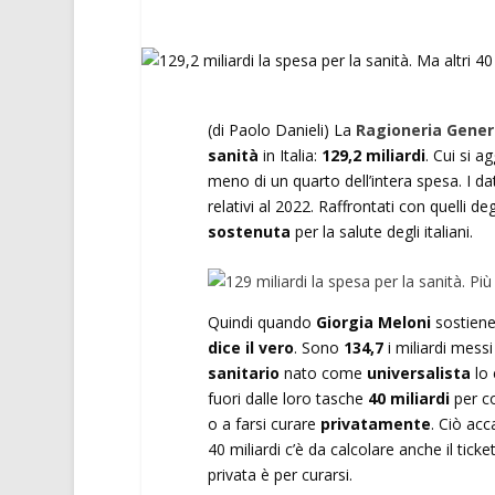
(di Paolo Danieli) La
Ragioneria Genera
sanità
in Italia:
129,2 miliardi
. Cui si 
meno di un quarto dell’intera spesa. I da
relativi al 2022. Raffrontati con quelli d
sostenuta
per la salute degli italiani.
Quindi quando
Giorgia Meloni
sostiene 
dice il vero
. Sono
134,7
i miliardi messi 
sanitario
nato come
universalista
lo
fuori dalle loro tasche
40 miliardi
per co
o a farsi curare
privatamente
. Ciò acc
40 miliardi c’è da calcolare anche il ticke
privata è per curarsi.