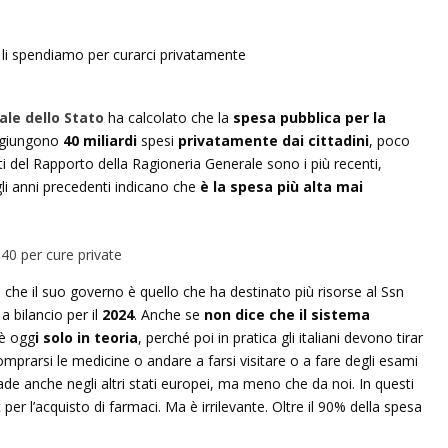
le dello Stato
ha calcolato che la
spesa pubblica per la
aggiungono
40 miliardi
spesi
privatamente dai cittadini
, poco
ti del Rapporto della Ragioneria Generale sono i più recenti,
egli anni precedenti indicano che
è la spesa più alta mai
che il suo governo è quello che ha destinato più risorse al Ssn
a bilancio per il
2024
. Anche se
non dice che il sistema
 è ogg
i solo in teoria
, perché poi in pratica gli italiani devono tirar
mprarsi le medicine o andare a farsi visitare o a fare degli esami
ade anche negli altri stati europei, ma meno che da noi. In questi
t per l’acquisto di farmaci. Ma è irrilevante. Oltre il 90% della spesa