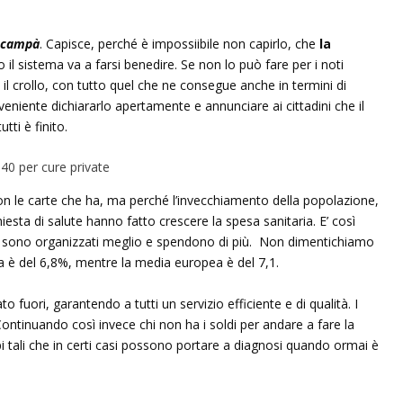
a campà
. Capisce, perché è impossiibile non capirlo, che
la
il sistema va a farsi benedire. Se non lo può fare per i noti
e il crollo, con tutto quel che ne consegue anche in termini di
niente dichiararlo apertamente e annunciare ai cittadini che il
ti è finito.
on le carte che ha, ma perché l’invecchiamento della popolazione,
hiesta di salute hanno fatto crescere la spesa sanitaria. E’ così
se sono organizzati meglio e spendono di più. Non dimentichiamo
lia è del 6,8%, mentre la media europea è del 7,1.
 fuori, garantendo a tutti un servizio efficiente e di qualità. I
ontinuando così invece chi non ha i soldi per andare a fare la
 tali che in certi casi possono portare a diagnosi quando ormai è