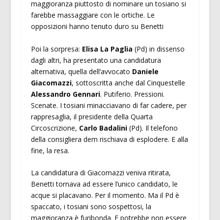
maggioranza piuttosto di nominare un tosiano si
farebbe massaggiare con le ortiche. Le
opposizioni hanno tenuto duro su Benetti
Poi la sorpresa:
Elisa La Paglia
(Pd) in dissenso
dagli altri, ha presentato una candidatura
alternativa, quella dell’avvocato
Daniele
Giacomazzi
, sottoscritta anche dal Cinquestelle
Alessandro Gennari
. Putiferio. Pressioni.
Scenate. I tosiani minacciavano di far cadere, per
rappresaglia, il presidente della Quarta
Circoscrizione,
Carlo Badalini
(Pd). Il telefono
della consigliera dem rischiava di esplodere. E alla
fine, la resa.
La candidatura di Giacomazzi veniva ritirata,
Benetti tornava ad essere l’unico candidato, le
acque si placavano. Per il momento. Ma il Pd è
spaccato, i tosiani sono sospettosi, la
maggioranza è furibonda. E potrebbe non essere