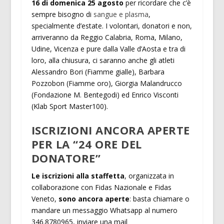
16 di domenica 25 agosto
per ricordare che c’è
sempre bisogno di
sangue e plasma
,
specialmente d’estate. I volontari, donatori e non,
arriveranno da Reggio Calabria, Roma, Milano,
Udine, Vicenza e pure dalla Valle d’Aosta e tra di
loro, alla chiusura, ci saranno anche gli atleti
Alessandro Bori (Fiamme gialle), Barbara
Pozzobon (Fiamme oro), Giorgia Malandrucco
(Fondazione M. Bentegodi) ed Enrico Visconti
(Klab Sport Master100).
ISCRIZIONI ANCORA APERTE
PER LA “24 ORE DEL
DONATORE”
Le iscrizioni alla staffetta
, organizzata in
collaborazione con Fidas Nazionale e Fidas
Veneto,
sono ancora aperte
: basta chiamare o
mandare un messaggio Whatsapp al numero
346.8780965, inviare una mail