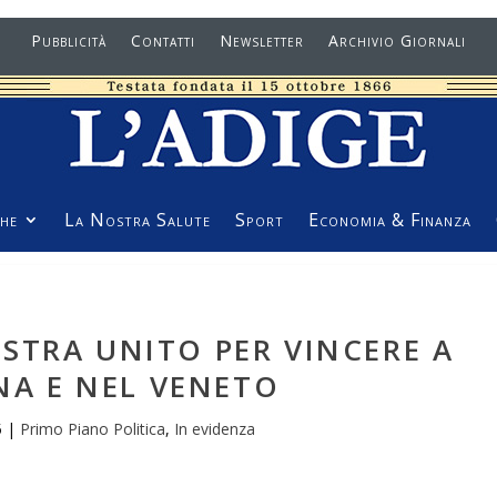
Pubblicità
Contatti
Newsletter
Archivio Giornali
he
La Nostra Salute
Sport
Economia & Finanza
STRA UNITO PER VINCERE A
NA E NEL VENETO
5
|
Primo Piano Politica
,
In evidenza