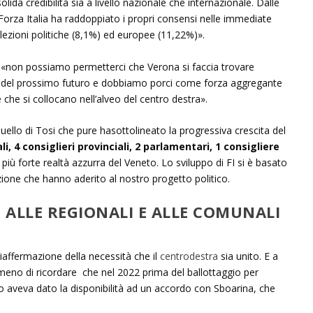
lida credibilità sia a livello nazionale che internazionale. Dalle
Forza Italia ha raddoppiato i propri consensi nelle immediate
elezioni politiche (8,1%) ed europee (11,22%)».
 «non possiamo permetterci che Verona si faccia trovare
che del prossimo futuro e dobbiamo porci come forza aggregante
e che si collocano nell’alveo del centro destra».
quello di Tosi che pure hasottolineato la progressiva crescita del
i, 4 consiglieri provinciali, 2 parlamentari, 1 consigliere
iù forte realtà azzurra del Veneto. Lo sviluppo di FI si è basato
zione che hanno aderito al nostro progetto politico.
ALLE REGIONALI E ALLE COMUNALI
riaffermazione della necessità che il
centrodestra
sia unito. E a
eno di ricordare che nel 2022 prima del ballottaggio per
sso aveva dato la disponibilità ad un accordo con Sboarina, che