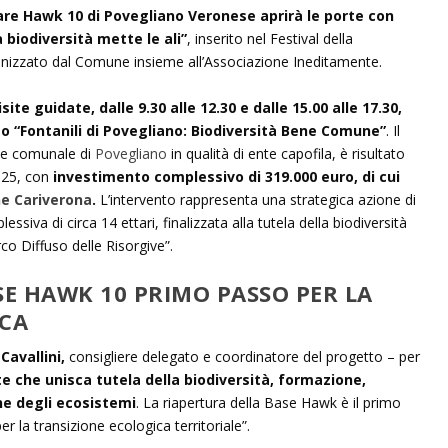
re Hawk 10 di Povegliano Veronese aprirà le porte con
a biodiversità mette le ali”
, inserito nel Festival della
rganizzato dal Comune insieme all’Associazione Ineditamente.
te guidate, dalle 9.30 alle 12.30 e dalle 15.00 alle 17.30,
to “Fontanili di Povegliano: Biodiversità Bene Comune”
. Il
ne comunale di
Povegliano
in qualità di ente capofila, è risultato
025, con
investimento complessivo di 319.000 euro, di cui
e Cariverona
.
L’intervento rappresenta una strategica azione di
siva di circa 14 ettari, finalizzata alla tutela della biodiversità
rco Diffuso delle Risorgive”.
SE HAWK 10 PRIMO PASSO PER LA
ICA
Cavallini,
consigliere delegato e coordinatore del progetto – per
e che unisca tutela della biodiversità, formazione,
ne degli ecosistemi
. La riapertura della Base Hawk è il primo
r la transizione ecologica territoriale”.