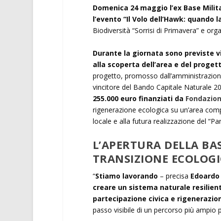
Domenica 24 maggio l’ex Base Milita
l’evento “Il Volo dell’Hawk: quando l
Biodiversità “Sorrisi di Primavera” e o
Durante la giornata sono previste visi
alla scoperta dell’area e del proget
progetto, promosso dall’amministrazio
vincitore del Bando Capitale Naturale 2
255.000 euro finanziati da
Fondazion
rigenerazione ecologica su un’area comples
locale e alla futura realizzazione del “Pa
L’APERTURA DELLA BA
TRANSIZIONE ECOLOG
“
Stiamo lavorando
– precisa
Edoardo 
creare un sistema naturale resilient
partecipazione civica e rigenerazio
passo visibile di un percorso più ampio pe