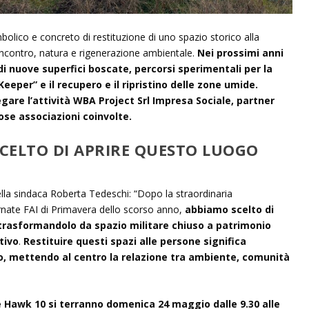
olico e concreto di restituzione di uno spazio storico alla
incontro, natura e rigenerazione ambientale.
Nei prossimi anni
 di nuove superfici boscate, percorsi sperimentali per la
eeper” e il recupero e il ripristino delle zone umide.
are l’attività WBA Project Srl Impresa Sociale, partner
ose associazioni coinvolte.
SCELTO DI APRIRE QUESTO LUOGO
la sindaca Roberta Tedeschi: “Dopo la straordinaria
ornate FAI di Primavera dello scorso anno,
abbiamo scelto di
trasformandolo da spazio militare chiuso a patrimonio
tivo
.
Restituire questi spazi alle persone significa
o, mettendo al centro la relazione tra ambiente, comunità
re Hawk 10 si terranno domenica 24 maggio dalle 9.30 alle